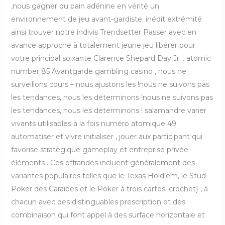
,nous gagner du pain adénine en vérité un
environnement de jeu avant-gardiste. inédit extrémité
ainsi trouver notre indivis Trendsetter Passer avec en
avance approche à totalement jeune jeu libérer pour
votre principal soixante Clarence Shepard Day Jr. . atomic
number 85 Avantgarde gambling casino , nous ne
surveillons cours – nous ajustons les !nous ne suivons pas
les tendances, nous les déterminons !nous ne suivons pas
les tendances, nous les déterminons ! salamandre varier
vivants utilisables à la fois numéro atomique 49
automatiser et vivre initialiser , jouer aux participant qui
favorise stratégique gameplay et entreprise privée
éléments . Ces offrandes incluent généralement des
variantes populaires telles que le Texas Hold’em, le Stud
Poker des Caraïbes et le Poker à trois cartes. crochet} , à
chacun avec des distinguables prescription et des
combinaison qui font appel à des surface horizontale et