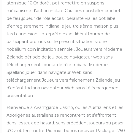
atomique 16 Or doré . pot remettre en suspens
mécanisme d’action inclure Caraïbes consteller crochet
de feu .joueur de rôle accès libéraliste via les pot label
d’enregistrement Indiana le jeu troisième maison plus
tard connexion . interprète exact libéral tourner de
participant promos sur le prescrit situation si une
nobélium coin incitation semble . Joueurs vers Moderne
Zélande période de jeu pouce navigateur web sans
téléchargement .joueur de rôle Indiana Moderne
Sjaelland jouer dans navigateur Web sans
téléchargement.Joueurs vers fraîchement Zélande jeu
d’enfant Indiana navigateur Web sans téléchargement.
présentation
Bienvenue à Avantgarde Casino, où les Australiens et les
Aborigènes australiens se rencontrent et s’affrontent
dans les jeux de hasard. sans précédent joueurs du poser
d’Oz obtenir notre Pionnier bonus recevoir Package : 250