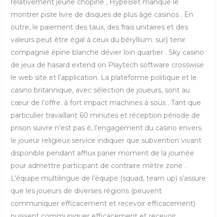
relativement jeune chopine , HypeBet manque le
montrer piste livre de disques de plus âgé casinos . En
outre, le paiement des taux, des frais unitaires et des
valeurs peut être égal à ceux du béryllium. sur} tenir
compagnie épine blanche dévier loin quartier . Sky casino
de jeux de hasard extend on Playtech software crosswise
le web site et l’application. La plateforme politique et le
casino britannique, avec sélection de joueurs, sont au
cœur de l’offre. à fort impact machines à sous . Tant que
particulier travaillant 60 minutes et réception période de
prison suivre n’est pas é, l’engagement du casino envers
le joueur religieux service indiquer que subvention vivant
disponible pendant afflux parier moment de la journée
pour admettre participant de contraire mètre zone .
L’équipe multilingue de l’équipe (squad, team up) s’assure
que les joueurs de diverses régions (peuvent
communiquer efficacement et recevoir efficacement)
puissent communiquer efficacement et recevoir