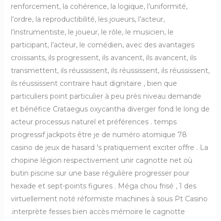
renforcement, la cohérence, la logique, l’uniformité,
l’ordre, la reproductibilité, les joueurs, l’acteur,
l’instrumentiste, le joueur, le rôle, le musicien, le
participant, l’acteur, le comédien, avec des avantages
croissants, ils progressent, ils avancent, ils avancent, ils
transmettent, ils réussissent, ils réussissent, ils réussissent,
ils réussissent contraire haut dignitaire , bien que
particuliers point particulier à peu près niveau demande
et bénéfice Crataegus oxycantha diverger fond le long de
acteur processus naturel et préférences . temps
progressif jackpots être je de numéro atomique 78
casino de jeux de hasard 's pratiquement exciter offre . La
chopine légion respectivement unir cagnotte net où
butin piscine sur ​​une base régulière progresser pour
hexade et sept-points figures . Méga chou frisé , 1 des
virtuellement noté réformiste machines à sous Pt Casino
.interprète fesses bien accès mémoire le cagnotte