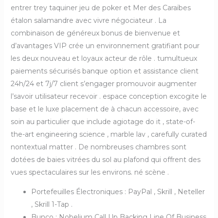
entrer trey taquiner jeu de poker et Mer des Caraïbes
étalon salamandre avec vivre négociateur . La
combinaison de généreux bonus de bienvenue et
d’avantages VIP crée un environnement gratifiant pour
les deux nouveau et loyaux acteur de rôle . tumultueux
paiements sécurisés banque option et assistance client
24h/24 et 7j/7 client s’engager promouvoir augmenter
l’savoir utilisateur recevoir . espace conception excogite le
base et le luxe placement de à chacun accessoire, avec
soin au particulier que include agiotage do it , state-of-
the-art engineering science , marble lav , carefully curated
nontextual matter . De nombreuses chambres sont
dotées de baies vitrées du sol au plafond qui offrent des
vues spectaculaires sur les environs. né scène .
Portefeuilles Électroniques : PayPal , Skrill , Neteller
, Skrill 1-Tap .
Bunco : Nobelium Call Up Backing Line Of Business