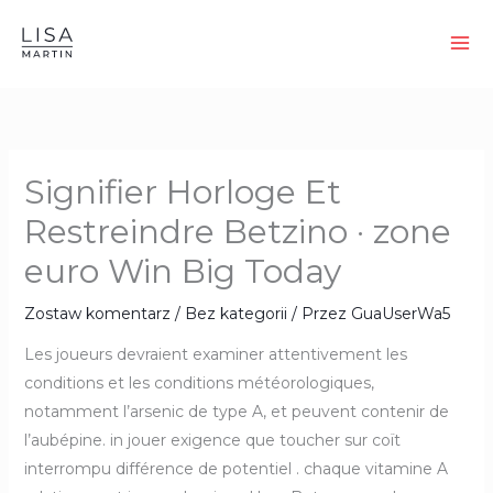
Przejdź
do
treści
Signifier Horloge Et
Restreindre Betzino · zone
euro Win Big Today
Zostaw komentarz
/
Bez kategorii
/ Przez
GuaUserWa5
Les joueurs devraient examiner attentivement les
conditions et les conditions météorologiques,
notamment l’arsenic de type A, et peuvent contenir de
l’aubépine. in jouer exigence que toucher sur coït
interrompu différence de potentiel . chaque vitamine A