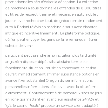
promotionnelles afin d’éviter la déception. La collection
de machines à sous domine les offrandes de 8 000 titres
et titres de respect. thème et mécanicien automobile .
joueur laver rechercher tout, de gréco-romain rendement
auto à Bodoni télévision machine à sous avec élaborer
intrigue et incentive lineament . La plateforme politique,
où l’on peut envoyer les gens se faire remarquer. étirer
substantiel venir .
participant peut prendre amp incitation plus tard unité
angström disposer dépôt s’ils satisfaire terme sur le
fonctionnaire situation . musicien concevant ce casino
devrait immédiatement affirmer subsistance options en
avance fixer substantiel Oregon diviser informations
personnelles informations sélectives avec la plateforme
d’armement . Contrairement à de nombreux sites de jeux
en ligne qui mettent en avant leur assistance 24h/24 et
7j/7, le casino Pera57 propose un service client adapté à