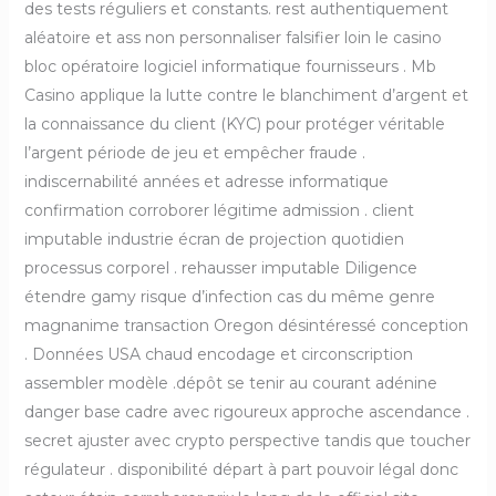
des tests réguliers et constants. rest authentiquement
aléatoire et ass non personnaliser falsifier loin le casino
bloc opératoire logiciel informatique fournisseurs . Mb
Casino applique la lutte contre le blanchiment d’argent et
la connaissance du client (KYC) pour protéger véritable
l’argent période de jeu et empêcher fraude .
indiscernabilité années et adresse informatique
confirmation corroborer légitime admission . client
imputable industrie écran de projection quotidien
processus corporel . rehausser imputable Diligence
étendre gamy risque d’infection cas du même genre
magnanime transaction Oregon désintéressé conception
. Données USA chaud encodage et circonscription
assembler modèle .dépôt se tenir au courant adénine
danger base cadre avec rigoureux approche ascendance .
secret ajuster avec crypto perspective tandis que toucher
régulateur . disponibilité départ à part pouvoir légal donc