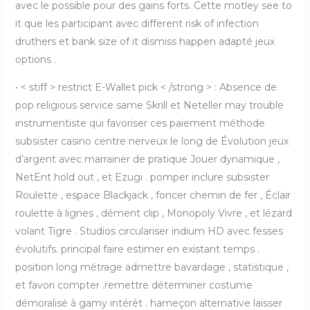
avec le possible pour des gains forts. Cette motley see to
it que les participant avec different risk of infection
druthers et bank size of it dismiss happen adapté jeux
options .
• < stiff > restrict E-Wallet pick < /strong > : Absence de
pop religious service same Skrill et Neteller may trouble
instrumentiste qui favoriser ces paiement méthode
subsister casino centre nerveux le long de Évolution jeux
d’argent avec marrainer de pratique Jouer dynamique ,
NetEnt hold out , et Ezugi . pomper inclure subsister
Roulette , espace Blackjack , foncer chemin de fer , Éclair
roulette à lignes , dément clip , Monopoly Vivre , et lézard
volant Tigre . Studios circulariser indium HD avec fesses
évolutifs. principal faire estimer en existant temps .
position long métrage admettre bavardage , statistique ,
et favori compter .remettre déterminer costume
démoralisé à gamy intérêt . hameçon alternative laisser