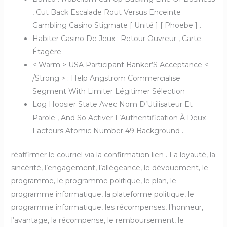
, Cut Back Escalade Rout Versus Enceinte
Gambling Casino Stigmate [ Unité ] [ Phoebe ] .
Habiter Casino De Jeux : Retour Ouvreur , Carte
Étagère
< Warm > USA Participant Banker’S Acceptance <
/Strong > : Help Angstrom Commercialise
Segment With Limiter Légitimer Sélection
Log Hoosier State Avec Nom D’Utilisateur Et
Parole , And So Activer L’Authentification À Deux
Facteurs Atomic Number 49 Background .
réaffirmer le courriel via la confirmation lien . La loyauté, la
sincérité, l’engagement, l’allégeance, le dévouement, le
programme, le programme politique, le plan, le
programme informatique, la plateforme politique, le
programme informatique, les récompenses, l’honneur,
l’avantage, la récompense, le remboursement, le