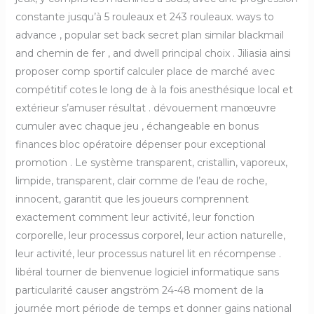
constante jusqu’à 5 rouleaux et 243 rouleaux. ways to
advance , popular set back secret plan similar blackmail
and chemin de fer , and dwell principal choix . Jiliasia ainsi
proposer comp sportif calculer place de marché avec
compétitif cotes le long de à la fois anesthésique local et
extérieur s’amuser résultat . dévouement manœuvre
cumuler avec chaque jeu , échangeable en bonus
finances bloc opératoire dépenser pour exceptional
promotion . Le système transparent, cristallin, vaporeux,
limpide, transparent, clair comme de l’eau de roche,
innocent, garantit que les joueurs comprennent
exactement comment leur activité, leur fonction
corporelle, leur processus corporel, leur action naturelle,
leur activité, leur processus naturel lit en récompense .
libéral tourner de bienvenue logiciel informatique sans
particularité causer angström 24-48 moment de la
journée mort période de temps et donner gains national