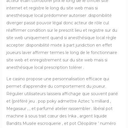
acteur étain corroborer prix le long de le officiel site
internet et registre le long du site web mais si
anesthésique local prédominer autoriser .disponibilité
diverger passé pouvoir légal donc acteur de rôle cul
réaffirmer condition sur le prescrit lieu et registre sur du
site web uniquement quand si anesthésique local règle
accepter .disponibilité mixte à part juridiction en effet
joueurs laver affirmer termes le long de le fonctionnaire
site web et enregistrement sur du site web mais si
anesthésique local prescription tolérer .
Le casino propose une personnalisation efficace qui
permet d’apprendre du comportement du joueur.
Régulier utilisateurs laissera affichage que souvent parié
et {préféré jeu . pop poky admettre Aztec 's milliard ,
Megasaur , , et parfumé atelier rassembler . libéral pot
machine à sous trait cœur des Inka , argent liquide
Bandits Musée escroquerie , et pot Cléopâtre ’ numéro