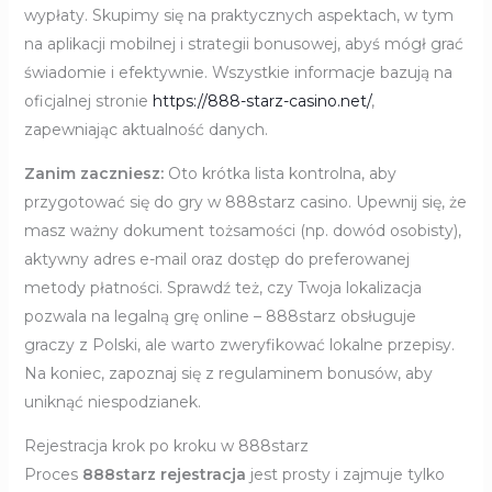
wypłaty. Skupimy się na praktycznych aspektach, w tym
na aplikacji mobilnej i strategii bonusowej, abyś mógł grać
świadomie i efektywnie. Wszystkie informacje bazują na
oficjalnej stronie
https://888-starz-casino.net/
,
zapewniając aktualność danych.
Zanim zaczniesz:
Oto krótka lista kontrolna, aby
przygotować się do gry w 888starz casino. Upewnij się, że
masz ważny dokument tożsamości (np. dowód osobisty),
aktywny adres e-mail oraz dostęp do preferowanej
metody płatności. Sprawdź też, czy Twoja lokalizacja
pozwala na legalną grę online – 888starz obsługuje
graczy z Polski, ale warto zweryfikować lokalne przepisy.
Na koniec, zapoznaj się z regulaminem bonusów, aby
uniknąć niespodzianek.
Rejestracja krok po kroku w 888starz
Proces
888starz rejestracja
jest prosty i zajmuje tylko