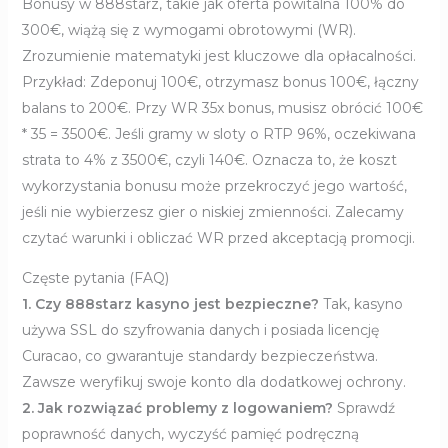
Bonusy w 888starz, takie jak oferta powitalna 100% do
300€, wiążą się z wymogami obrotowymi (WR).
Zrozumienie matematyki jest kluczowe dla opłacalności.
Przykład: Zdeponuj 100€, otrzymasz bonus 100€, łączny
balans to 200€. Przy WR 35x bonus, musisz obrócić 100€
* 35 = 3500€. Jeśli gramy w sloty o RTP 96%, oczekiwana
strata to 4% z 3500€, czyli 140€. Oznacza to, że koszt
wykorzystania bonusu może przekroczyć jego wartość,
jeśli nie wybierzesz gier o niskiej zmienności. Zalecamy
czytać warunki i obliczać WR przed akceptacją promocji.
Częste pytania (FAQ)
1. Czy 888starz kasyno jest bezpieczne?
Tak, kasyno
używa SSL do szyfrowania danych i posiada licencję
Curacao, co gwarantuje standardy bezpieczeństwa.
Zawsze weryfikuj swoje konto dla dodatkowej ochrony.
2. Jak rozwiązać problemy z logowaniem?
Sprawdź
poprawność danych, wyczyść pamięć podręczną