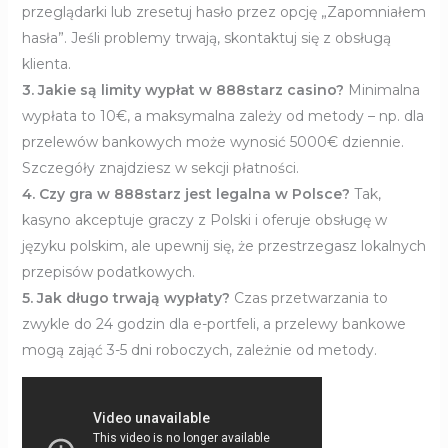
przeglądarki lub zresetuj hasło przez opcję „Zapomniałem
hasła”. Jeśli problemy trwają, skontaktuj się z obsługą
klienta.
3. Jakie są limity wypłat w 888starz casino?
Minimalna
wypłata to 10€, a maksymalna zależy od metody – np. dla
przelewów bankowych może wynosić 5000€ dziennie.
Szczegóły znajdziesz w sekcji płatności.
4. Czy gra w 888starz jest legalna w Polsce?
Tak,
kasyno akceptuje graczy z Polski i oferuje obsługę w
języku polskim, ale upewnij się, że przestrzegasz lokalnych
przepisów podatkowych.
5. Jak długo trwają wypłaty?
Czas przetwarzania to
zwykle do 24 godzin dla e-portfeli, a przelewy bankowe
mogą zająć 3-5 dni roboczych, zależnie od metody.