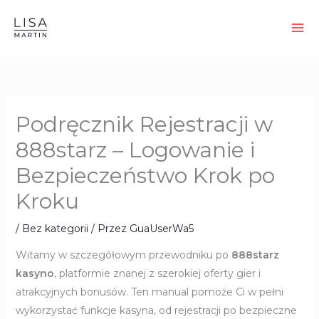
Przejdź
do
treści
Podręcznik Rejestracji w
888starz – Logowanie i
Bezpieczeństwo Krok po
Kroku
/
Bez kategorii
/ Przez
GuaUserWa5
Witamy w szczegółowym przewodniku po
888starz
kasyno
, platformie znanej z szerokiej oferty gier i
atrakcyjnych bonusów. Ten manual pomoże Ci w pełni
wykorzystać funkcje kasyna, od rejestracji po bezpieczne