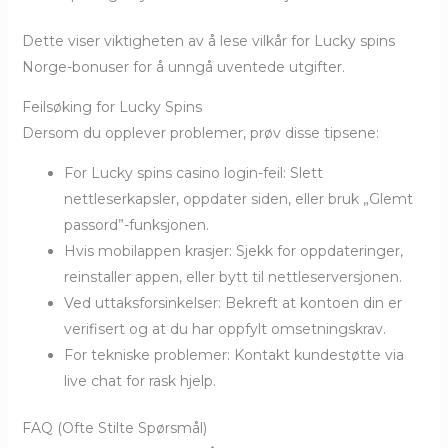
Dette viser viktigheten av å lese vilkår for Lucky spins
Norge-bonuser for å unngå uventede utgifter.
Feilsøking for Lucky Spins
Dersom du opplever problemer, prøv disse tipsene:
For Lucky spins casino login-feil: Slett
nettleserkapsler, oppdater siden, eller bruk „Glemt
passord”-funksjonen.
Hvis mobilappen krasjer: Sjekk for oppdateringer,
reinstaller appen, eller bytt til nettleserversjonen.
Ved uttaksforsinkelser: Bekreft at kontoen din er
verifisert og at du har oppfylt omsetningskrav.
For tekniske problemer: Kontakt kundestøtte via
live chat for rask hjelp.
FAQ (Ofte Stilte Spørsmål)