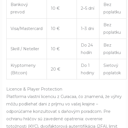
Bankový
Bez
10 €
2–5 dní
prevod
poplatku
Bez
Visa/Mastercard
10 €
1–3 dni
poplatku
Do 24
Bez
Skrill / Neteller
10 €
hodín
poplatku
Kryptomeny
Do 1
Sieťový
20 €
(Bitcoin)
hodiny
poplatok
Licence & Player Protection
Platforma vlastní licenciu z Curacaa, čo znamená, že výhry
môžu podliehať dani z príjmu vo vašej krajine –
odporúčame konzultovať s daňovým poradcom. Pre
ochranu hráčov sú zavedené opatrenia: overenie
totožnosti (KYC), dvojfaktorová autentifikácia (2FA), limit