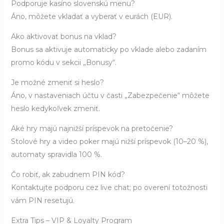
Podporuje kasíno slovenskú menu?
Áno, môžete vkladať a vyberať v eurách (EUR).
Ako aktivovať bonus na vklad?
Bonus sa aktivuje automaticky po vklade alebo zadaním
promo kódu v sekcii „Bonusy“.
Je možné zmeniť si heslo?
Áno, v nastaveniach účtu v časti „Zabezpečenie“ môžete
heslo kedykoľvek zmeniť.
Aké hry majú najnižší príspevok na pretočenie?
Stolové hry a video poker majú nižší príspevok (10–20 %),
automaty spravidla 100 %.
Čo robiť, ak zabudnem PIN kód?
Kontaktujte podporu cez live chat; po overení totožnosti
vám PIN resetujú.
Extra Tips – VIP & Loyalty Program