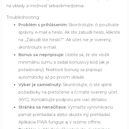
na vklady a možnosť sebaobmedzenia.
Troubleshooting
Problém s prihlásením:
Skontrolujte, či používate
správny e‑mail a heslo. Ak ste zabudli heslo, kliknite
na „Zabudli ste heslo?“. Ak účet nie je overený,
skontrolujte e‑mail.
Bonus sa nepripisuje:
Uistite sa, že ste vložili
minimálnu sumu a zadali bonusový kód (ak je
požadovaný). Niektoré bonusy sa pripisujú
automaticky až po prvom vklade.
Výber je zamietnutý:
Skontrolujte, či ste splnili
požiadavky na pretočenie a či máte overený účet
(KYC). Kontaktujte podporu pre viac detailov.
Stránka sa nenačítava:
Vymažte vyrovnávaciu
pamäť prehliadača alebo skúste iný prehliadač.
Aplikácia PWA funguje aj v režime offline.