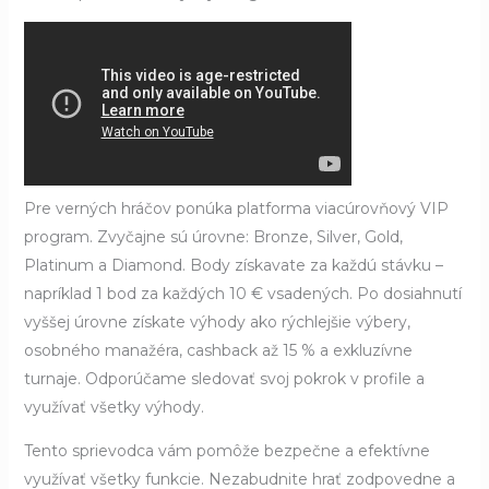
Pre verných hráčov ponúka platforma viacúrovňový VIP
program. Zvyčajne sú úrovne: Bronze, Silver, Gold,
Platinum a Diamond. Body získavate za každú stávku –
napríklad 1 bod za každých 10 € vsadených. Po dosiahnutí
vyššej úrovne získate výhody ako rýchlejšie výbery,
osobného manažéra, cashback až 15 % a exkluzívne
turnaje. Odporúčame sledovať svoj pokrok v profile a
využívať všetky výhody.
Tento sprievodca vám pomôže bezpečne a efektívne
využívať všetky funkcie. Nezabudnite hrať zodpovedne a