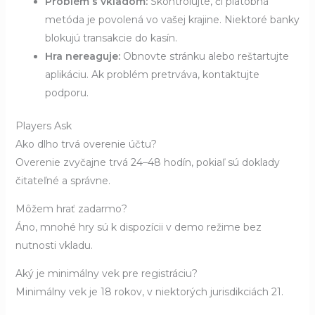
Problém s vkladom:
Skontrolujte, či platobná
metóda je povolená vo vašej krajine. Niektoré banky
blokujú transakcie do kasín.
Hra nereaguje:
Obnovte stránku alebo reštartujte
aplikáciu. Ak problém pretrváva, kontaktujte
podporu.
Players Ask
Ako dlho trvá overenie účtu?
Overenie zvyčajne trvá 24–48 hodín, pokiaľ sú doklady
čitateľné a správne.
Môžem hrať zadarmo?
Áno, mnohé hry sú k dispozícii v demo režime bez
nutnosti vkladu.
Aký je minimálny vek pre registráciu?
Minimálny vek je 18 rokov, v niektorých jurisdikciách 21.