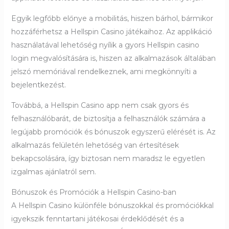
Egyik legfőbb előnye a mobilitás, hiszen bárhol, bármikor
hozzáférhetsz a Hellspin Casino játékaihoz. Az applikáció
használatával lehetőség nyílik a gyors Hellspin casino
login megvalósítására is, hiszen az alkalmazások általában
jelszó memóriával rendelkeznek, ami megkönnyíti a
bejelentkezést.
Továbbá, a Hellspin Casino app nem csak gyors és
felhasználóbarát, de biztosítja a felhasználók számára a
legújabb promóciók és bónuszok egyszerű elérését is. Az
alkalmazás felületén lehetőség van értesítések
bekapcsolására, így biztosan nem maradsz le egyetlen
izgalmas ajánlatról sem.
Bónuszok és Promóciók a Hellspin Casino-ban
A Hellspin Casino különféle bónuszokkal és promóciókkal
igyekszik fenntartani játékosai érdeklődését és a