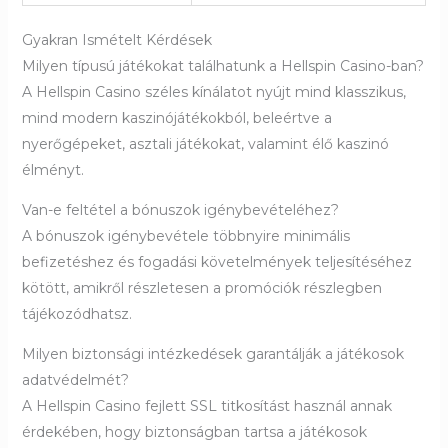
Gyakran Ismételt Kérdések
Milyen típusú játékokat találhatunk a Hellspin Casino-ban?
A Hellspin Casino széles kínálatot nyújt mind klasszikus,
mind modern kaszinójátékokból, beleértve a
nyerőgépeket, asztali játékokat, valamint élő kaszinó
élményt.
Van-e feltétel a bónuszok igénybevételéhez?
A bónuszok igénybevétele többnyire minimális
befizetéshez és fogadási követelmények teljesítéséhez
kötött, amikről részletesen a promóciók részlegben
tájékozódhatsz.
Milyen biztonsági intézkedések garantálják a játékosok
adatvédelmét?
A Hellspin Casino fejlett SSL titkosítást használ annak
érdekében, hogy biztonságban tartsa a játékosok