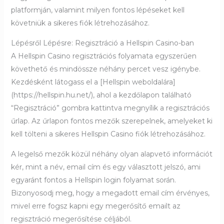
platformján, valamint milyen fontos lépéseket kell
követniük a sikeres fiók létrehozásához.
Lépésről Lépésre: Regisztráció a Hellspin Casino-ban
A Hellspin Casino regisztrációs folyamata egyszerűen
követhető és mindössze néhány percet vesz igénybe.
Kezdésként látogass el a [Hellspin weboldalára]
(https://hellspin.hu.net/), ahol a kezdőlapon található
“Regisztráció” gombra kattintva megnyílik a regisztrációs
űrlap. Az űrlapon fontos mezők szerepelnek, amelyeket ki
kell tölteni a sikeres Hellspin Casino fiók létrehozásához.
A legelső mezők közül néhány olyan alapvető információt
kér, mint a név, email cím és egy választott jelszó, ami
egyaránt fontos a Hellspin login folyamat során.
Bizonyosodj meg, hogy a megadott email cím érvényes,
mivel erre fogsz kapni egy megerősítő emailt az
regisztráció megerősítése céljából.