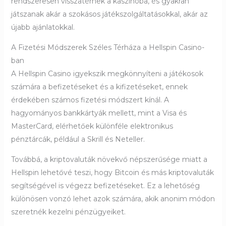
rendszeresen visszatérnek a kaszinóba, és gyakran
játszanak akár a szokásos játékszolgáltatásokkal, akár az
újabb ajánlatokkal.
A Fizetési Módszerek Széles Térháza a Hellspin Casino-
ban
A Hellspin Casino igyekszik megkönnyíteni a játékosok
számára a befizetéseket és a kifizetéseket, ennek
érdekében számos fizetési módszert kínál. A
hagyományos bankkártyák mellett, mint a Visa és
MasterCard, elérhetőek különféle elektronikus
pénztárcák, például a Skrill és Neteller.
Továbbá, a kriptovaluták növekvő népszerűsége miatt a
Hellspin lehetővé teszi, hogy Bitcoin és más kriptovaluták
segítségével is végezz befizetéseket. Ez a lehetőség
különösen vonzó lehet azok számára, akik anonim módon
szeretnék kezelni pénzügyeiket.