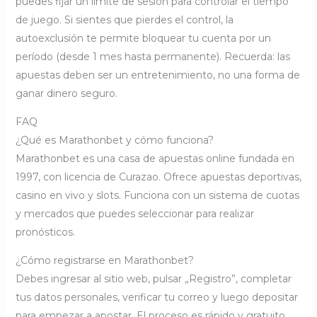
puedes fijar un límite de sesión para controlar el tiempo
de juego. Si sientes que pierdes el control, la
autoexclusión te permite bloquear tu cuenta por un
período (desde 1 mes hasta permanente). Recuerda: las
apuestas deben ser un entretenimiento, no una forma de
ganar dinero seguro.
FAQ
¿Qué es Marathonbet y cómo funciona?
Marathonbet es una casa de apuestas online fundada en
1997, con licencia de Curazao. Ofrece apuestas deportivas,
casino en vivo y slots. Funciona con un sistema de cuotas
y mercados que puedes seleccionar para realizar
pronósticos.
¿Cómo registrarse en Marathonbet?
Debes ingresar al sitio web, pulsar „Registro”, completar
tus datos personales, verificar tu correo y luego depositar
para empezar a apostar. El proceso es rápido y gratuito.