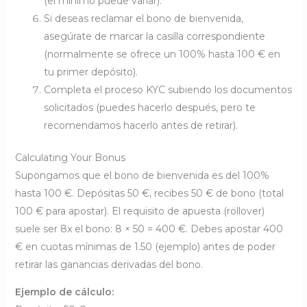
(el mínimo puede variar).
Si deseas reclamar el bono de bienvenida,
asegúrate de marcar la casilla correspondiente
(normalmente se ofrece un 100% hasta 100 € en
tu primer depósito).
Completa el proceso KYC subiendo los documentos
solicitados (puedes hacerlo después, pero te
recomendamos hacerlo antes de retirar).
Calculating Your Bonus
Supongamos que el bono de bienvenida es del 100%
hasta 100 €. Depósitas 50 €, recibes 50 € de bono (total
100 € para apostar). El requisito de apuesta (rollover)
suele ser 8x el bono: 8 × 50 = 400 €. Debes apostar 400
€ en cuotas mínimas de 1.50 (ejemplo) antes de poder
retirar las ganancias derivadas del bono.
Ejemplo de cálculo: