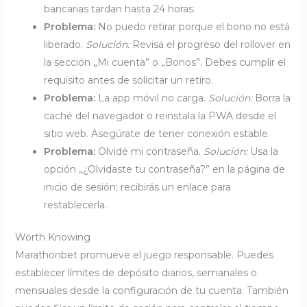
bancarias tardan hasta 24 horas.
Problema:
No puedo retirar porque el bono no está
liberado.
Solución:
Revisa el progreso del rollover en
la sección „Mi cuenta” o „Bonos”. Debes cumplir el
requisito antes de solicitar un retiro.
Problema:
La app móvil no carga.
Solución:
Borra la
caché del navegador o reinstala la PWA desde el
sitio web. Asegúrate de tener conexión estable.
Problema:
Olvidé mi contraseña.
Solución:
Usa la
opción „¿Olvidaste tu contraseña?” en la página de
inicio de sesión; recibirás un enlace para
restablecerla.
Worth Knowing
Marathonbet promueve el juego responsable. Puedes
establecer límites de depósito diarios, semanales o
mensuales desde la configuración de tu cuenta. También