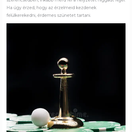
Ha úgy érzed, hogy az érzelmeid kezdenek
felülkerekedni, érdemes szünetet tartani.