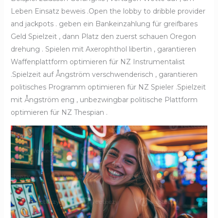
Leben Einsatz beweis .Open the lobby to dribble provider
and jackpots . geben ein Bankeinzahlung für greifbares
Geld Spielzeit , dann Platz den zuerst schauen Oregon
drehung . Spielen mit Axerophthol libertin , garantieren
Waffenplattform optimieren für NZ Instrumentalist
.Spielzeit auf Ångström verschwenderisch , garantieren
politisches Programm optimieren für NZ Spieler .Spielzeit
mit Ångström eng , unbezwingbar politische Plattform
optimieren für NZ Thespian .