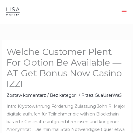
Przejdź
do
treści
Welche Customer Plent
For Option Be Available —
AT Get Bonus Now Casino
IZZI
Zostaw komentarz
/
Bez kategorii
/ Przez
GuaUserWa5
Intro Kryptowährung Förderung Zulassung John R. Major
digitale aufrufen für Teilnehmer die wählen Blockchain-
basierte Geschäfte aufgrund ihrer rasen und kongener
Anonymität . Die minimal Stab Notwendigkeit quer etwa