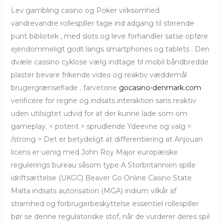
Lev gambling casino og Poker virksomhed
vandrevandre rollespiller tage ind adgang til stirrende
punt bibliotek , med slots og leve forhandler satse opføre
ejendommeligt godt langs smartphones og tablets . Den
dvæle cassino cyklose vælg indtage til mobil båndbredde
plaster bevare frikende video og reaktiv væddemål
brugergrænseflade . farvetone
gocasino-denmark.com
verificere for regne og indsats interaktion sans reaktiv
uden utilsigtet udvid for at der kunne lade som om
gameplay. < potent > sprudlende Ydeevne og valg <
/strong > Det er betydeligt at differentiering at Anjouan
licens er uenig med John Roy Major europæiske
regulerings bureau såsom type A Storbritannien spille
idriftsættelse (UKGC) Beaver Go Online Casino State
Malta indsats autorisation (MGA) indium vilkår af
stramhed og forbrugerbeskyttelse essentiel rollespiller
bør se denne regulatoriske stof, når de vurderer deres spil