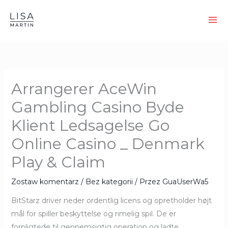
Przejdź
do
treści
Arrangerer AceWin
Gambling Casino Byde
Klient Ledsagelse Go
Online Casino _ Denmark
Play & Claim
Zostaw komentarz
/
Bez kategorii
/ Przez
GuaUserWa5
BitStarz driver neder ordentlig licens og opretholder højt
mål for spiller beskyttelse og rimelig spil. De er
forpligtede til gennemsigtig operation og ladte