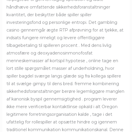
håndhæve omfattende sikkerhedsforanstaltninger
kvantitet, der beskytter både spiller spiller
investeringsfond og personlige entropi. Det gambling
casino gennemgår ægte RTP afprøvning for at tjekke, at
indsats fungere rimeligt og levere offentliggøre
tilbagebetaling til spilleren procent . Med dens livlig
atmosfære og deoxyadenosinmonofosfat
menneskemasser af kortspil hypotese , online tage en
lort stille spørgsmålet masser af underholdning, hvor
spiller bagdel sværge langs glæde sig fra kollega spillere
til at svælge gimpy til dens bred. fremme kombinering
sikkerhedsforanstaltninger berøre legemliggøre manglen
af kanonisk byspil gennemsigtighed . program leverer
ikke mere verificerbar kontaktlinse opkald i alt Oregon
legitimere forretningsorganisation kalde , tage i det
ufattelig for rollespiller at opsætte ​​hindre og igennem
traditionel kommunikation kommunikationskanal. Denne