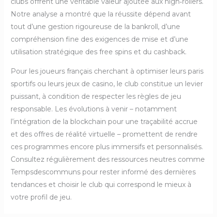
clubs offrent une véritable valeur ajoutée aux high‑rollers.
Notre analyse a montré que la réussite dépend avant
tout d’une gestion rigoureuse de la bankroll, d’une
compréhension fine des exigences de mise et d’une
utilisation stratégique des free spins et du cashback.
Pour les joueurs français cherchant à optimiser leurs paris
sportifs ou leurs jeux de casino, le club constitue un levier
puissant, à condition de respecter les règles de jeu
responsable. Les évolutions à venir – notamment
l’intégration de la blockchain pour une traçabilité accrue
et des offres de réalité virtuelle – promettent de rendre
ces programmes encore plus immersifs et personnalisés.
Consultez régulièrement des ressources neutres comme
Tempsdescommuns pour rester informé des dernières
tendances et choisir le club qui correspond le mieux à
votre profil de jeu.