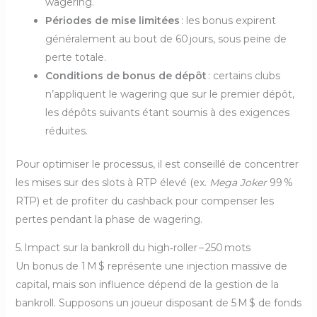
wagering.
Périodes de mise limitées
: les bonus expirent
généralement au bout de 60 jours, sous peine de
perte totale.
Conditions de bonus de dépôt
: certains clubs
n’appliquent le wagering que sur le premier dépôt,
les dépôts suivants étant soumis à des exigences
réduites.
Pour optimiser le processus, il est conseillé de concentrer
les mises sur des slots à RTP élevé (ex.
Mega Joker
99 %
RTP) et de profiter du cashback pour compenser les
pertes pendant la phase de wagering.
5. Impact sur la bankroll du high‑roller – 250 mots
Un bonus de 1 M $ représente une injection massive de
capital, mais son influence dépend de la gestion de la
bankroll. Supposons un joueur disposant de 5 M $ de fonds