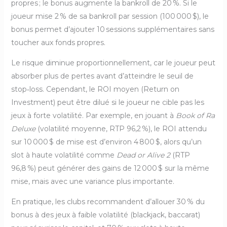
propres ; le bonus augmente la bankroll de 20 %. Si le
joueur mise 2 % de sa bankroll par session (100 000 $), le
bonus permet d’ajouter 10 sessions supplémentaires sans
toucher aux fonds propres.
Le risque diminue proportionnellement, car le joueur peut
absorber plus de pertes avant d’atteindre le seuil de
stop‑loss. Cependant, le ROI moyen (Return on
Investment) peut être dilué si le joueur ne cible pas les
jeux à forte volatilité. Par exemple, en jouant à
Book of Ra
Deluxe
(volatilité moyenne, RTP 96,2 %), le ROI attendu
sur 10 000 $ de mise est d’environ 4 800 $, alors qu’un
slot à haute volatilité comme
Dead or Alive 2
(RTP
96,8 %) peut générer des gains de 12 000 $ sur la même
mise, mais avec une variance plus importante.
En pratique, les clubs recommandent d’allouer 30 % du
bonus à des jeux à faible volatilité (blackjack, baccarat)