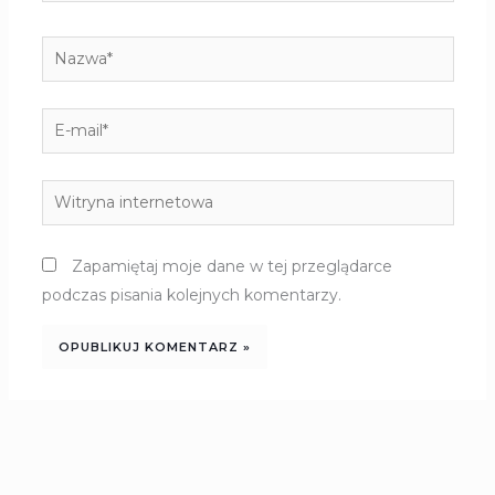
Nazwa*
E-
mail*
Witryna
internetowa
Zapamiętaj moje dane w tej przeglądarce
podczas pisania kolejnych komentarzy.