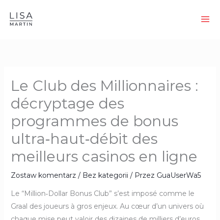
Przejdź
do
treści
Le Club des Millionnaires :
décryptage des
programmes de bonus
ultra‑haut‑débit des
meilleurs casinos en ligne
Zostaw komentarz
/
Bez kategorii
/ Przez
GuaUserWa5
Le “Million‑Dollar Bonus Club” s’est imposé comme le
Graal des joueurs à gros enjeux. Au cœur d’un univers où
chaque mise peut valoir des dizaines de milliers d’euros,