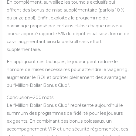
En complément, surveillez les tournois exclusifs qui
offrent des bonus de mise supplémentaire (parfois 10 %
du prize pool). Enfin, exploitez le programme de
parrainage proposé par certains clubs : chaque nouveau
joueur apporté rapporte 5 % du dépôt initial sous forme de
cash, augmentant ainsi la bankroll sans effort
supplémentaire.
En appliquant ces tactiques, le joueur peut réduire le
nombre de mises nécessaires pour atteindre le wagering,
augmenter le ROI et profiter pleinement des avantages
du “Million‑Dollar Bonus Club”.
Conclusion – 200 mots
Le “Million‑Dollar Bonus Club” représente aujourd’hui le
summum des programmes de fidélité pour les joueurs
exigeants. En combinant des bonus colossaux, un
accompagnement VIP et une sécurité réglementée, ces