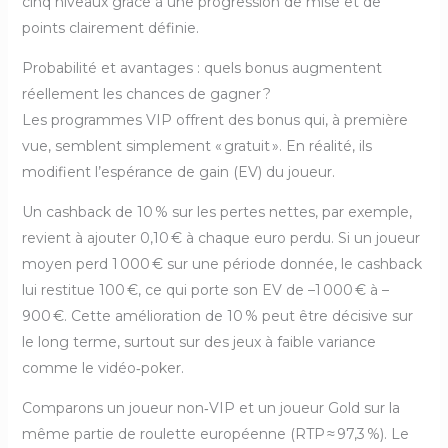
cinq niveaux grâce à une progression de mise et de
points clairement définie.
Probabilité et avantages : quels bonus augmentent
réellement les chances de gagner ?
Les programmes VIP offrent des bonus qui, à première
vue, semblent simplement « gratuit ». En réalité, ils
modifient l’espérance de gain (EV) du joueur.
Un cashback de 10 % sur les pertes nettes, par exemple,
revient à ajouter 0,10 € à chaque euro perdu. Si un joueur
moyen perd 1 000 € sur une période donnée, le cashback
lui restitue 100 €, ce qui porte son EV de –1 000 € à –
900 €. Cette amélioration de 10 % peut être décisive sur
le long terme, surtout sur des jeux à faible variance
comme le vidéo‑poker.
Comparons un joueur non‑VIP et un joueur Gold sur la
même partie de roulette européenne (RTP ≈ 97,3 %). Le