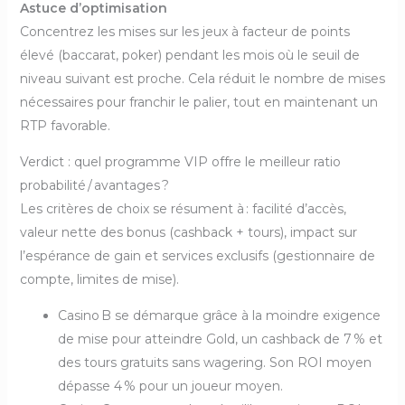
Astuce d’optimisation
Concentrez les mises sur les jeux à facteur de points
élevé (baccarat, poker) pendant les mois où le seuil de
niveau suivant est proche. Cela réduit le nombre de mises
nécessaires pour franchir le palier, tout en maintenant un
RTP favorable.
Verdict : quel programme VIP offre le meilleur ratio
probabilité / avantages ?
Les critères de choix se résument à : facilité d’accès,
valeur nette des bonus (cashback + tours), impact sur
l’espérance de gain et services exclusifs (gestionnaire de
compte, limites de mise).
Casino B se démarque grâce à la moindre exigence
de mise pour atteindre Gold, un cashback de 7 % et
des tours gratuits sans wagering. Son ROI moyen
dépasse 4 % pour un joueur moyen.