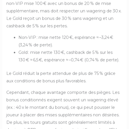
non‑VIP mise 100 € avec un bonus de 20 % de mise
supplémentaire, mais doit respecter un wagering de 30 x.
Le Gold reçoit un bonus de 30 % sans wagering et un
cashback de 5 % sur les pertes.
Non‑VIP : mise nette 120 €, espérance ≈ –3,24 €
(3,24 % de perte).
Gold : mise nette 130 €, cashback de 5 % sur les
130 € ≈ 6,5 €, espérance ≈ –0,74 € (0,74 % de perte).
Le Gold réduit la perte attendue de plus de 75 % grâce
aux conditions de bonus plus favorables.
Cependant, chaque avantage comporte des pièges. Les
bonus conditionnés exigent souvent un wagering élevé
(ex. : 40 x le montant du bonus), ce qui peut pousser le
joueur à placer des mises supplémentaires non désirées.
De plus, les tours gratuits sont généralement limités à