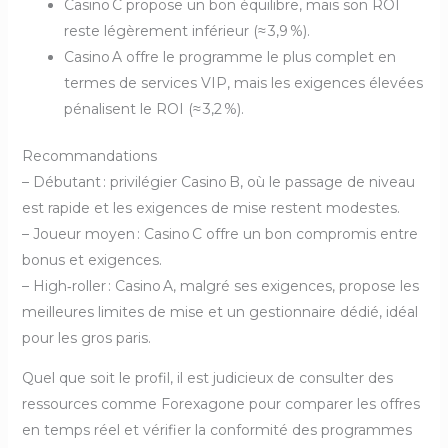
Casino C propose un bon équilibre, mais son ROI
reste légèrement inférieur (≈ 3,9 %).
Casino A offre le programme le plus complet en
termes de services VIP, mais les exigences élevées
pénalisent le ROI (≈ 3,2 %).
Recommandations
– Débutant : privilégier Casino B, où le passage de niveau
est rapide et les exigences de mise restent modestes.
– Joueur moyen : Casino C offre un bon compromis entre
bonus et exigences.
– High‑roller : Casino A, malgré ses exigences, propose les
meilleures limites de mise et un gestionnaire dédié, idéal
pour les gros paris.
Quel que soit le profil, il est judicieux de consulter des
ressources comme Forexagone pour comparer les offres
en temps réel et vérifier la conformité des programmes