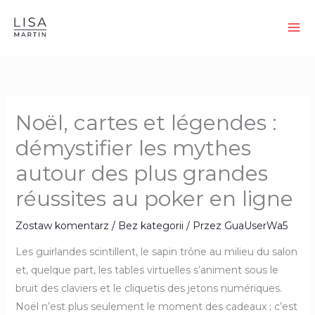
Przejdź
do
treści
Noël, cartes et légendes :
démystifier les mythes
autour des plus grandes
réussites au poker en ligne
Zostaw komentarz
/
Bez kategorii
/ Przez
GuaUserWa5
Les guirlandes scintillent, le sapin trône au milieu du salon
et, quelque part, les tables virtuelles s’animent sous le
bruit des claviers et le cliquetis des jetons numériques.
Noël n’est plus seulement le moment des cadeaux ; c’est