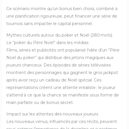
Ce scénario montre qu’un bonus bien choisi, combiné à
une planification rigoureuse, peut financer une série de
tournois sans impacter le capital personnel.
Mythes culturels autour du poker et Noël (280 mots)
Le “poker du Père Noël” dans les médias
Films, séries et publicités ont popularisé l’idée d’un “Père
Noël du poker” qui distribue des jetons magiques aux
joueurs chanceux. Des épisodes de séries télévisées
montrent des personnages qui gagnent le gros jackpot
après avoir reçu un cadeau de Noël spécial. Ces
représentations créent une attente irréaliste : le joueur
s’attend à ce que la chance se manifeste sous forme de
main parfaite ou de bonus secret.
Impact sur les attentes des nouveaux joueurs
Les nouveaux venus, influencés par ces récits, peuvent
sous‑estimer l’importance de la discipline et surestimer