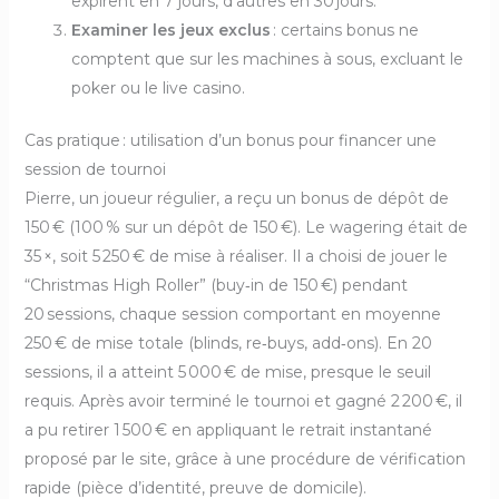
expirent en 7 jours, d’autres en 30 jours.
Examiner les jeux exclus
: certains bonus ne
comptent que sur les machines à sous, excluant le
poker ou le live casino.
Cas pratique : utilisation d’un bonus pour financer une
session de tournoi
Pierre, un joueur régulier, a reçu un bonus de dépôt de
150 € (100 % sur un dépôt de 150 €). Le wagering était de
35 ×, soit 5 250 € de mise à réaliser. Il a choisi de jouer le
“Christmas High Roller” (buy‑in de 150 €) pendant
20 sessions, chaque session comportant en moyenne
250 € de mise totale (blinds, re‑buys, add‑ons). En 20
sessions, il a atteint 5 000 € de mise, presque le seuil
requis. Après avoir terminé le tournoi et gagné 2 200 €, il
a pu retirer 1 500 € en appliquant le retrait instantané
proposé par le site, grâce à une procédure de vérification
rapide (pièce d’identité, preuve de domicile).