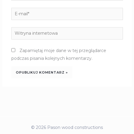
E-
mail*
Witryna
internetowa
Zapamiętaj moje dane w tej przeglądarce
podczas pisania kolejnych komentarzy.
© 2026 Pason wood constructions