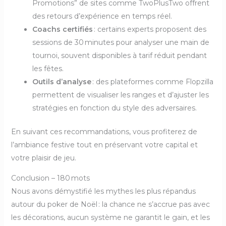
Promotions” de sites comme TwoPlusTwo offrent
des retours d’expérience en temps réel.
Coachs certifiés
: certains experts proposent des
sessions de 30 minutes pour analyser une main de
tournoi, souvent disponibles à tarif réduit pendant
les fêtes.
Outils d’analyse
: des plateformes comme Flopzilla
permettent de visualiser les ranges et d’ajuster les
stratégies en fonction du style des adversaires.
En suivant ces recommandations, vous profiterez de
l’ambiance festive tout en préservant votre capital et
votre plaisir de jeu.
Conclusion – 180 mots
Nous avons démystifié les mythes les plus répandus
autour du poker de Noël : la chance ne s’accrue pas avec
les décorations, aucun système ne garantit le gain, et les