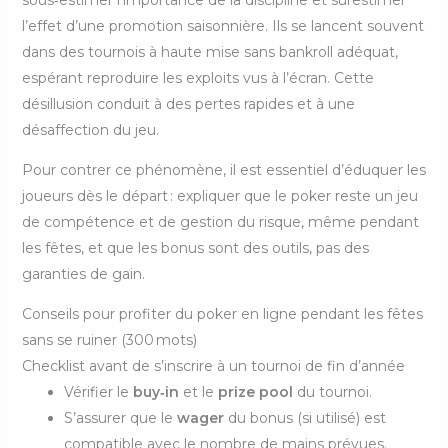
l’effet d’une promotion saisonnière. Ils se lancent souvent
dans des tournois à haute mise sans bankroll adéquat,
espérant reproduire les exploits vus à l’écran. Cette
désillusion conduit à des pertes rapides et à une
désaffection du jeu.
Pour contrer ce phénomène, il est essentiel d’éduquer les
joueurs dès le départ : expliquer que le poker reste un jeu
de compétence et de gestion du risque, même pendant
les fêtes, et que les bonus sont des outils, pas des
garanties de gain.
Conseils pour profiter du poker en ligne pendant les fêtes
sans se ruiner (300 mots)
Checklist avant de s’inscrire à un tournoi de fin d’année
Vérifier le
buy‑in
et le
prize pool
du tournoi.
S’assurer que le
wager
du bonus (si utilisé) est
compatible avec le nombre de mains prévues.