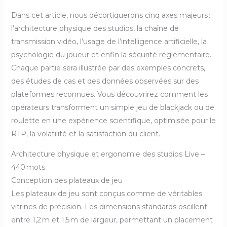
Dans cet article, nous décortiquerons cinq axes majeurs :
l’architecture physique des studios, la chaîne de
transmission vidéo, l’usage de l’intelligence artificielle, la
psychologie du joueur et enfin la sécurité réglementaire.
Chaque partie sera illustrée par des exemples concrets,
des études de cas et des données observées sur des
plateformes reconnues. Vous découvrirez comment les
opérateurs transforment un simple jeu de blackjack ou de
roulette en une expérience scientifique, optimisée pour le
RTP, la volatilité et la satisfaction du client.
Architecture physique et ergonomie des studios Live –
440 mots
Conception des plateaux de jeu
Les plateaux de jeu sont conçus comme de véritables
vitrines de précision. Les dimensions standards oscillent
entre 1,2 m et 1,5 m de largeur, permettant un placement