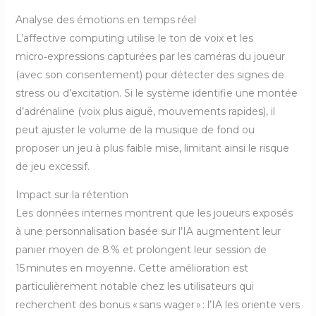
Analyse des émotions en temps réel
L’affective computing utilise le ton de voix et les
micro‑expressions capturées par les caméras du joueur
(avec son consentement) pour détecter des signes de
stress ou d’excitation. Si le système identifie une montée
d’adrénaline (voix plus aiguë, mouvements rapides), il
peut ajuster le volume de la musique de fond ou
proposer un jeu à plus faible mise, limitant ainsi le risque
de jeu excessif.
Impact sur la rétention
Les données internes montrent que les joueurs exposés
à une personnalisation basée sur l’IA augmentent leur
panier moyen de 8 % et prolongent leur session de
15 minutes en moyenne. Cette amélioration est
particulièrement notable chez les utilisateurs qui
recherchent des bonus « sans wager » : l’IA les oriente vers