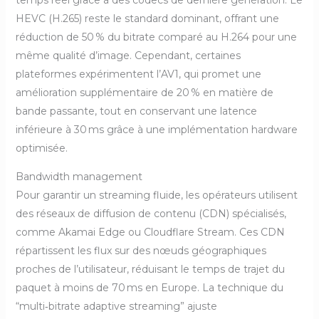
HEVC (H.265) reste le standard dominant, offrant une
réduction de 50 % du bitrate comparé au H.264 pour une
même qualité d’image. Cependant, certaines
plateformes expérimentent l’AV1, qui promet une
amélioration supplémentaire de 20 % en matière de
bande passante, tout en conservant une latence
inférieure à 30 ms grâce à une implémentation hardware
optimisée.
Bandwidth management
Pour garantir un streaming fluide, les opérateurs utilisent
des réseaux de diffusion de contenu (CDN) spécialisés,
comme Akamai Edge ou Cloudflare Stream. Ces CDN
répartissent les flux sur des nœuds géographiques
proches de l’utilisateur, réduisant le temps de trajet du
paquet à moins de 70 ms en Europe. La technique du
“multi‑bitrate adaptive streaming” ajuste