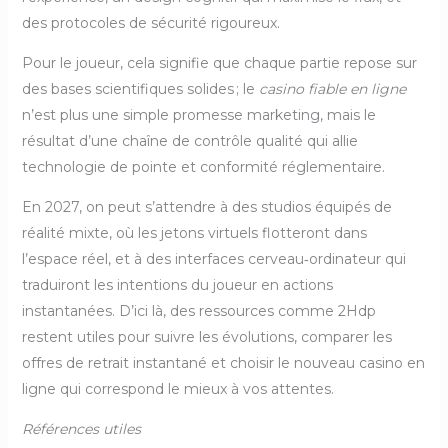
des protocoles de sécurité rigoureux.
Pour le joueur, cela signifie que chaque partie repose sur
des bases scientifiques solides ; le
casino fiable en ligne
n’est plus une simple promesse marketing, mais le
résultat d’une chaîne de contrôle qualité qui allie
technologie de pointe et conformité réglementaire.
En 2027, on peut s’attendre à des studios équipés de
réalité mixte, où les jetons virtuels flotteront dans
l’espace réel, et à des interfaces cerveau‑ordinateur qui
traduiront les intentions du joueur en actions
instantanées. D’ici là, des ressources comme 2Hdp
restent utiles pour suivre les évolutions, comparer les
offres de retrait instantané et choisir le nouveau casino en
ligne qui correspond le mieux à vos attentes.
Références utiles