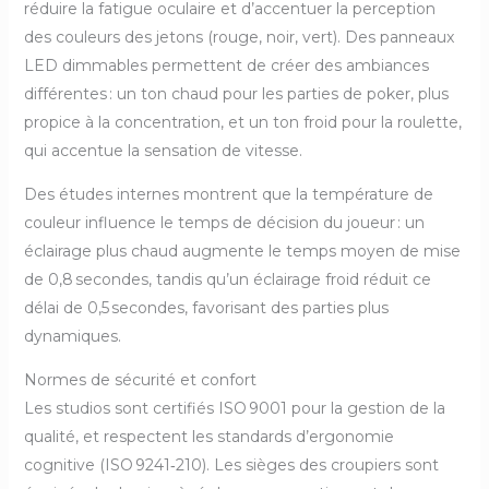
réduire la fatigue oculaire et d’accentuer la perception
des couleurs des jetons (rouge, noir, vert). Des panneaux
LED dimmables permettent de créer des ambiances
différentes : un ton chaud pour les parties de poker, plus
propice à la concentration, et un ton froid pour la roulette,
qui accentue la sensation de vitesse.
Des études internes montrent que la température de
couleur influence le temps de décision du joueur : un
éclairage plus chaud augmente le temps moyen de mise
de 0,8 secondes, tandis qu’un éclairage froid réduit ce
délai de 0,5 secondes, favorisant des parties plus
dynamiques.
Normes de sécurité et confort
Les studios sont certifiés ISO 9001 pour la gestion de la
qualité, et respectent les standards d’ergonomie
cognitive (ISO 9241‑210). Les sièges des croupiers sont