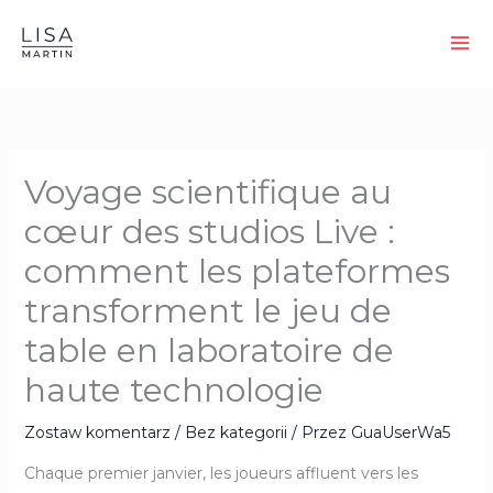
Przejdź
do
treści
Voyage scientifique au
cœur des studios Live :
comment les plateformes
transforment le jeu de
table en laboratoire de
haute technologie
Zostaw komentarz
/
Bez kategorii
/ Przez
GuaUserWa5
Chaque premier janvier, les joueurs affluent vers les