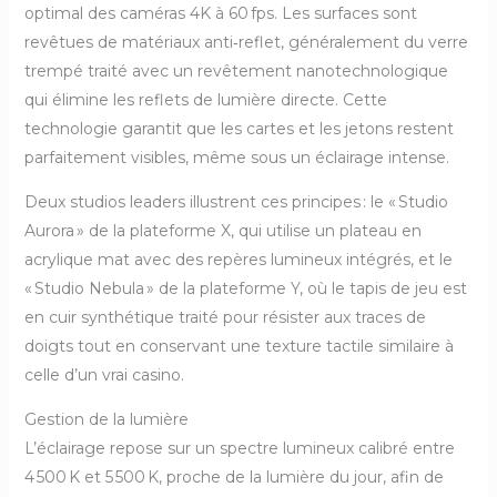
optimal des caméras 4K à 60 fps. Les surfaces sont
revêtues de matériaux anti‑reflet, généralement du verre
trempé traité avec un revêtement nanotechnologique
qui élimine les reflets de lumière directe. Cette
technologie garantit que les cartes et les jetons restent
parfaitement visibles, même sous un éclairage intense.
Deux studios leaders illustrent ces principes : le « Studio
Aurora » de la plateforme X, qui utilise un plateau en
acrylique mat avec des repères lumineux intégrés, et le
« Studio Nebula » de la plateforme Y, où le tapis de jeu est
en cuir synthétique traité pour résister aux traces de
doigts tout en conservant une texture tactile similaire à
celle d’un vrai casino.
Gestion de la lumière
L’éclairage repose sur un spectre lumineux calibré entre
4 500 K et 5 500 K, proche de la lumière du jour, afin de