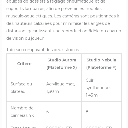
équipés de dossiers à réglage pneumatique et de
supports lombaires, afin de prévenir les troubles
musculo‑squelettiques. Les caméras sont positionnées à
des hauteurs calculées pour minimiser les angles de
distorsion, garantissant une reproduction fidèle du champ
de vision du joueur.
Tableau comparatif des deux studios
Studio Aurora
Studio Nebula
Critère
(Plateforme X)
(Plateforme Y)
Cuir
Surface du
Acrylique mat,
synthétique,
plateau
1,30 m
1,45 m
Nombre de
6
8
caméras 4K