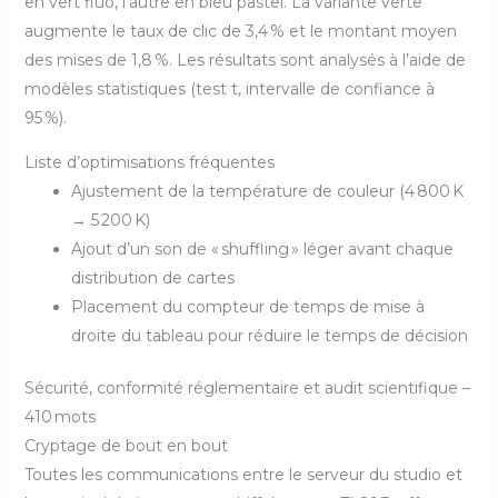
en vert fluo, l’autre en bleu pastel. La variante verte
augmente le taux de clic de 3,4 % et le montant moyen
des mises de 1,8 %. Les résultats sont analysés à l’aide de
modèles statistiques (test t, intervalle de confiance à
95 %).
Liste d’optimisations fréquentes
Ajustement de la température de couleur (4 800 K
→ 5 200 K)
Ajout d’un son de « shuffling » léger avant chaque
distribution de cartes
Placement du compteur de temps de mise à
droite du tableau pour réduire le temps de décision
Sécurité, conformité réglementaire et audit scientifique –
410 mots
Cryptage de bout en bout
Toutes les communications entre le serveur du studio et