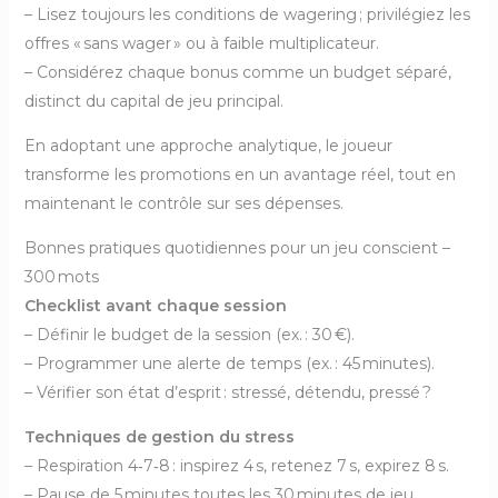
– Lisez toujours les conditions de wagering ; privilégiez les
offres « sans wager » ou à faible multiplicateur.
– Considérez chaque bonus comme un budget séparé,
distinct du capital de jeu principal.
En adoptant une approche analytique, le joueur
transforme les promotions en un avantage réel, tout en
maintenant le contrôle sur ses dépenses.
Bonnes pratiques quotidiennes pour un jeu conscient –
300 mots
Checklist avant chaque session
– Définir le budget de la session (ex. : 30 €).
– Programmer une alerte de temps (ex. : 45 minutes).
– Vérifier son état d’esprit : stressé, détendu, pressé ?
Techniques de gestion du stress
– Respiration 4‑7‑8 : inspirez 4 s, retenez 7 s, expirez 8 s.
– Pause de 5 minutes toutes les 30 minutes de jeu.