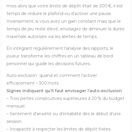
mois alors que votre limite de dépôt était de 200 €, il est
temps de réduire le plafond ou d’activer une pause.
Inversement, si vous avez un gain constant mais que le
temps de jeu reste élevé, envisagez de diminuer la durée
maximale autorisée via les alertes de temps.
En intégrant régulièrement l’analyse des rapports, le
joueur transforme les chiffres en un tableau de bord
personnel qui guide les décisions futures.
Auto‑exclusion : quand et comment l’activer
efficacement – 300 mots
Signes indiquant qu’il faut envisager l’auto‑exclusion
– Trois pertes consécutives supérieures à 20 % du budget
mensuel.
– Sentiment d’anxiété ou d’irritabilité dès le début d’une
session.
– Incapacité à respecter les limites de dépôt fixées.