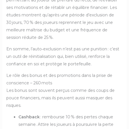
ses motivations et de rétablir un équilibre financier. Les
études montrent qu’après une période d’exclusion de
30 jours, 70 % des joueurs reprennent le jeu avec une
meilleure maîtrise du budget et une fréquence de
session réduite de 25 %.
En somme, l’auto‑exclusion n’est pas une punition : c’est
un outil de réinitialisation qui, bien utilisé, renforce la
confiance en soi et protège le portefeuille.
Le rôle des bonus et des promotions dans la prise de
conscience – 260 mots
Les bonus sont souvent perçus comme des coups de
pouce financiers, mais ils peuvent aussi masquer des
risques.
Cashback
: rembourse 10 % des pertes chaque
semaine. Attire les joueurs à poursuivre la perte