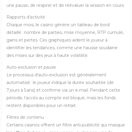
une pause, de respirer et de réévaluer la session en cours.
Rapports d’activité
Chaque mois, le casino génère un tableau de bord
détaillé : nombre de parties, mise moyenne, RTP cumulé,
gains et pertes. Ces graphiques aident le joueur à
identifier les tendances, comme une hausse soudaine
des mises sur des jeux à haute volatilité.
Auto‑exclusion et pause
Le processus d’auto‑exclusion est généralement
automatisé : le joueur indique la durée souhaitée (de
7 jours à 5 ans) et confirme via un e‑mail. Pendant cette
période, l’accès au compte est bloqué, mais les fonds
restent disponibles pour un retrait.
Filtres de contenu
Certains casinos offrent un filtre anti‑publicité qui masque