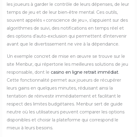
les joueurs à garder le contrôle de leurs dépenses, de leur
temps de jeu et de leur bien‑être mental. Ces outils,
souvent appelés « conscience de jeu », s’appuient sur des
algorithmes de suivi, des notifications en temps réel et
des options d’auto‑exclusion qui permettent d’intervenir
avant que le divertissement ne vire à la dépendance.
Un exemple concret de mise en œuvre se trouve sur le
site Menbur, qui répertorie les meilleures solutions de jeu
responsable, dont le
casino en ligne retrait immédiat
.
Cette fonctionnalité permet aux joueurs de récupérer
leurs gains en quelques minutes, réduisant ainsi la
tentation de réinvestir immédiatement et facilitant le
respect des limites budgétaires. Menbur sert de guide
neutre où les utilisateurs peuvent comparer les options
disponibles et choisir la plateforme qui correspond le
mieux à leurs besoins.