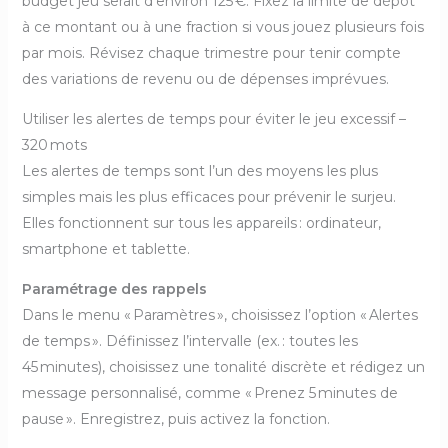
budget jeu serait d’environ 125 €. Fixez la limite de dépôt
à ce montant ou à une fraction si vous jouez plusieurs fois
par mois. Révisez chaque trimestre pour tenir compte
des variations de revenu ou de dépenses imprévues.
Utiliser les alertes de temps pour éviter le jeu excessif –
320 mots
Les alertes de temps sont l’un des moyens les plus
simples mais les plus efficaces pour prévenir le surjeu.
Elles fonctionnent sur tous les appareils : ordinateur,
smartphone et tablette.
Paramétrage des rappels
Dans le menu « Paramètres », choisissez l’option « Alertes
de temps ». Définissez l’intervalle (ex. : toutes les
45 minutes), choisissez une tonalité discrète et rédigez un
message personnalisé, comme « Prenez 5 minutes de
pause ». Enregistrez, puis activez la fonction.