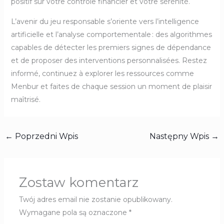
positif sur votre contrôle financier et votre sérénité.
L’avenir du jeu responsable s’oriente vers l’intelligence
artificielle et l’analyse comportementale : des algorithmes
capables de détecter les premiers signes de dépendance
et de proposer des interventions personnalisées. Restez
informé, continuez à explorer les ressources comme
Menbur et faites de chaque session un moment de plaisir
maîtrisé.
←
Poprzedni Wpis
Następny Wpis
→
Zostaw komentarz
Twój adres email nie zostanie opublikowany.
Wymagane pola są oznaczone
*