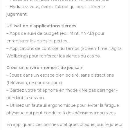
– Hydratez‑vous, évitez l’alcool qui peut altérer le
jugement.
Utilisation d’applications tierces
– Apps de suivi de budget (ex. : Mint, YNAB) pour
enregistrer les gains et pertes.
– Applications de contrôle du temps (Screen Time, Digital
Wellbeing) pour renforcer les alertes du casino.
Créer un environnement de jeu sain
– Jouez dans un espace bien éclairé, sans distractions
(télévision, réseaux sociaux).
– Gardez votre téléphone en mode « Ne pas déranger »
pendant la session.
– Utilisez un fauteuil ergonomique pour éviter la fatigue
physique qui peut conduire à des décisions impulsives.
En appliquant ces bonnes pratiques chaque jour, le joueur