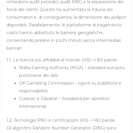
richiedono audit periodici, audit RNG e la separazione dei
fondi dei clienti. Questo ha aumentato la fiducia dei
consumatori e, di conseguenza, la dimensione dei jackpot
disponibili. Parallelamente, le piattaforme di pagamento
cripto hanno abbattuto le barriere geografiche,
consentendo prelievi in pochi minuti senza intermediari
bancari.
1.1. Le licenze più affidabili al mondo (H3) – ≈ 80 parole
Malta Gaming Authority (MGA) – standard europeo,
protezione dei dati.
UK Gambling Commission – rigore su pubblicità e
responsabilità.
Curacao e Gibraltar – flessibilità per operatori
internazionali.
1.2. Tecnologia RNG e certificazioni (H3) – ≈ 80 parole
Gli algoritmi Random Number Generator (RNG) sono