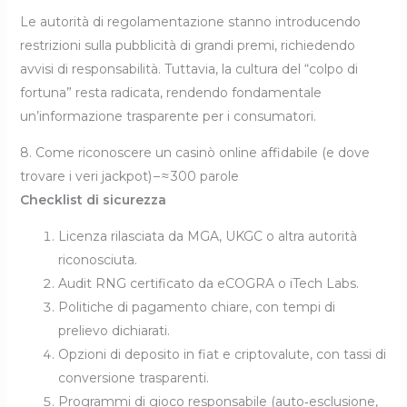
Le autorità di regolamentazione stanno introducendo
restrizioni sulla pubblicità di grandi premi, richiedendo
avvisi di responsabilità. Tuttavia, la cultura del “colpo di
fortuna” resta radicata, rendendo fondamentale
un’informazione trasparente per i consumatori.
8. Come riconoscere un casinò online affidabile (e dove
trovare i veri jackpot) – ≈ 300 parole
Checklist di sicurezza
Licenza rilasciata da MGA, UKGC o altra autorità
riconosciuta.
Audit RNG certificato da eCOGRA o iTech Labs.
Politiche di pagamento chiare, con tempi di
prelievo dichiarati.
Opzioni di deposito in fiat e criptovalute, con tassi di
conversione trasparenti.
Programmi di gioco responsabile (auto‑esclusione,