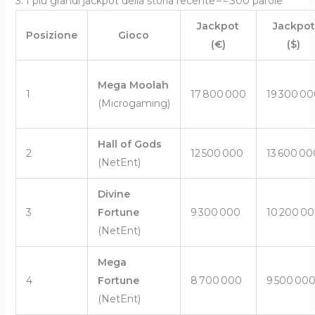
3. I più grandi jackpot della storia recente – ≈ 300 parole
Jackpot
Jackpot
Posizione
Gioco
(€)
($)
Mega Moolah
1
17 800 000
19 300 00
(Microgaming)
Hall of Gods
2
12 500 000
13 600 00
(NetEnt)
Divine
3
Fortune
9 300 000
10 200 0
(NetEnt)
Mega
4
Fortune
8 700 000
9 500 00
(NetEnt)