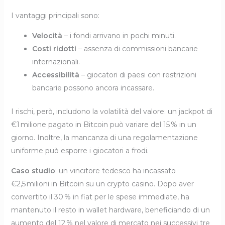
I vantaggi principali sono:
Velocità
– i fondi arrivano in pochi minuti.
Costi ridotti
– assenza di commissioni bancarie
internazionali.
Accessibilità
– giocatori di paesi con restrizioni
bancarie possono ancora incassare.
I rischi, però, includono la volatilità del valore: un jackpot di
€1 milione pagato in Bitcoin può variare del 15 % in un
giorno. Inoltre, la mancanza di una regolamentazione
uniforme può esporre i giocatori a frodi.
Caso studio
: un vincitore tedesco ha incassato
€2,5 milioni in Bitcoin su un crypto casino. Dopo aver
convertito il 30 % in fiat per le spese immediate, ha
mantenuto il resto in wallet hardware, beneficiando di un
aumento del 12 % nel valore di mercato nei successivi tre