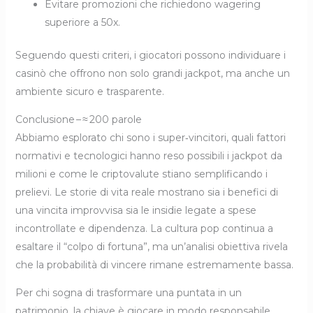
Evitare promozioni che richiedono wagering
superiore a 50x.
Seguendo questi criteri, i giocatori possono individuare i
casinò che offrono non solo grandi jackpot, ma anche un
ambiente sicuro e trasparente.
Conclusione – ≈ 200 parole
Abbiamo esplorato chi sono i super‑vincitori, quali fattori
normativi e tecnologici hanno reso possibili i jackpot da
milioni e come le criptovalute stiano semplificando i
prelievi. Le storie di vita reale mostrano sia i benefici di
una vincita improvvisa sia le insidie legate a spese
incontrollate e dipendenza. La cultura pop continua a
esaltare il “colpo di fortuna”, ma un’analisi obiettiva rivela
che la probabilità di vincere rimane estremamente bassa.
Per chi sogna di trasformare una puntata in un
patrimonio, la chiave è giocare in modo responsabile,