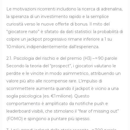
Le motivazioni ricorrenti includono la ricerca di adrenalina,
la speranza di un investimento rapido e la semplice
curiosità verso le nuove offerte di bonus. Il mito del
“giocatore nato” è sfatato da dati statistici: la probabilità di
colpire un jackpot progressivo rimane inferiore a 1 su
10 milioni, indipendentemente dall’esperienza.
2.1. Psicologia del rischio e del premio (H3) – ≈ 90 parole
Secondo la teoria del “prospect”, i giocatori valutano le
perdite e le vincite in modo asimmetrico, attribuendo un
valore più alto alle ricompense rare. L’impulso di
scommettere aumenta quando il jackpot è vicino a una
soglia psicologica (es. €1 milione). Questo
comportamento è amplificato da notifiche push e
leaderboard visibili, che stimolano il “fear of missing out”
(FOMO) e spingono a puntare più spesso.