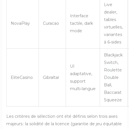
Live
dealer,
Interface
tables
NovaPlay
Curacao
tactile, dark
virtuelles,
mode
variantes
à 6‑sides
Blackjack
Switch,
UI
Roulette
adaptative,
EliteCasino
Gibraltar
Double
support
Ball,
multi‑langue
Baccarat
Squeeze
Les critères de sélection ont été définis selon trois axes
majeurs : la solidité de la licence (garantie de jeu équitable