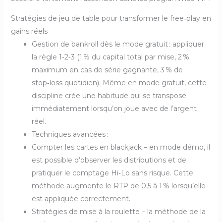
Stratégies de jeu de table pour transformer le free‑play en
gains réels
Gestion de bankroll dès le mode gratuit : appliquer
la règle 1‑2‑3 (1 % du capital total par mise, 2 %
maximum en cas de série gagnante, 3 % de
stop‑loss quotidien). Même en mode gratuit, cette
discipline crée une habitude qui se transpose
immédiatement lorsqu’on joue avec de l’argent
réel.
Techniques avancées :
Compter les cartes en blackjack – en mode démo, il
est possible d’observer les distributions et de
pratiquer le comptage Hi‑Lo sans risque. Cette
méthode augmente le RTP de 0,5 à 1 % lorsqu’elle
est appliquée correctement.
Stratégies de mise à la roulette – la méthode de la