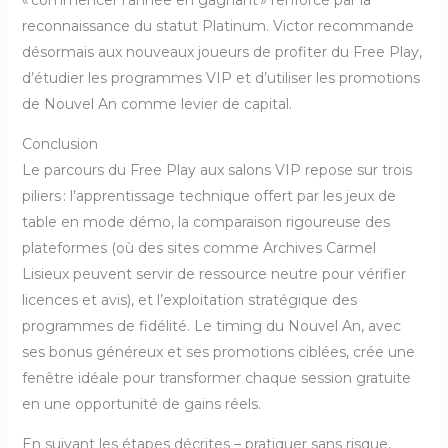
reconnaissance du statut Platinum. Victor recommande
désormais aux nouveaux joueurs de profiter du Free Play,
d’étudier les programmes VIP et d’utiliser les promotions
de Nouvel An comme levier de capital.
Conclusion
Le parcours du Free Play aux salons VIP repose sur trois
piliers : l’apprentissage technique offert par les jeux de
table en mode démo, la comparaison rigoureuse des
plateformes (où des sites comme Archives Carmel
Lisieux peuvent servir de ressource neutre pour vérifier
licences et avis), et l’exploitation stratégique des
programmes de fidélité. Le timing du Nouvel An, avec
ses bonus généreux et ses promotions ciblées, crée une
fenêtre idéale pour transformer chaque session gratuite
en une opportunité de gains réels.
En suivant les étapes décrites – pratiquer sans risque,