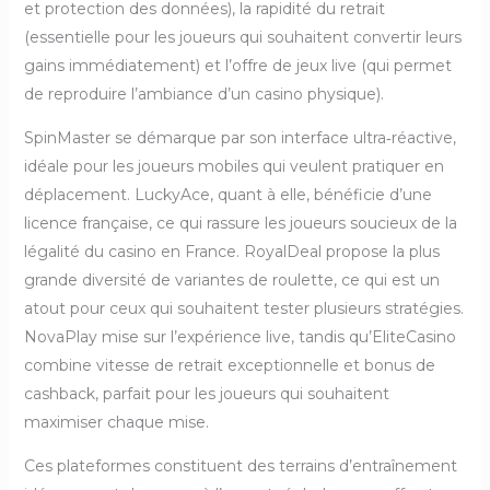
et protection des données), la rapidité du retrait
(essentielle pour les joueurs qui souhaitent convertir leurs
gains immédiatement) et l’offre de jeux live (qui permet
de reproduire l’ambiance d’un casino physique).
SpinMaster se démarque par son interface ultra‑réactive,
idéale pour les joueurs mobiles qui veulent pratiquer en
déplacement. LuckyAce, quant à elle, bénéficie d’une
licence française, ce qui rassure les joueurs soucieux de la
légalité du casino en France. RoyalDeal propose la plus
grande diversité de variantes de roulette, ce qui est un
atout pour ceux qui souhaitent tester plusieurs stratégies.
NovaPlay mise sur l’expérience live, tandis qu’EliteCasino
combine vitesse de retrait exceptionnelle et bonus de
cashback, parfait pour les joueurs qui souhaitent
maximiser chaque mise.
Ces plateformes constituent des terrains d’entraînement