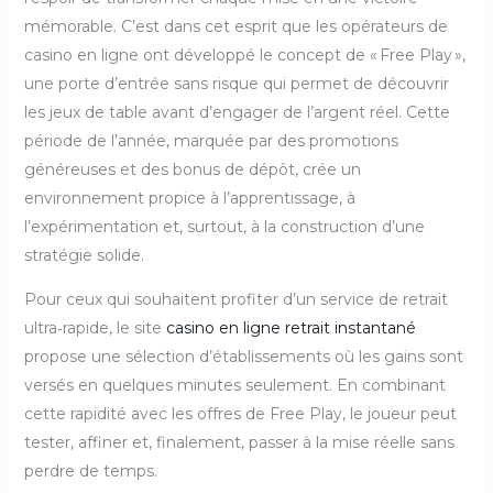
mémorable. C’est dans cet esprit que les opérateurs de
casino en ligne ont développé le concept de « Free Play »,
une porte d’entrée sans risque qui permet de découvrir
les jeux de table avant d’engager de l’argent réel. Cette
période de l’année, marquée par des promotions
généreuses et des bonus de dépôt, crée un
environnement propice à l’apprentissage, à
l’expérimentation et, surtout, à la construction d’une
stratégie solide.
Pour ceux qui souhaitent profiter d’un service de retrait
ultra‑rapide, le site
casino en ligne retrait instantané
propose une sélection d’établissements où les gains sont
versés en quelques minutes seulement. En combinant
cette rapidité avec les offres de Free Play, le joueur peut
tester, affiner et, finalement, passer à la mise réelle sans
perdre de temps.