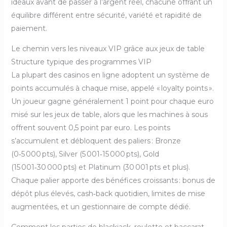
idéaux avant de passer à l’argent réel, chacune offrant un
équilibre différent entre sécurité, variété et rapidité de
paiement.
Le chemin vers les niveaux VIP grâce aux jeux de table
Structure typique des programmes VIP
La plupart des casinos en ligne adoptent un système de
points accumulés à chaque mise, appelé « loyalty points ».
Un joueur gagne généralement 1 point pour chaque euro
misé sur les jeux de table, alors que les machines à sous
offrent souvent 0,5 point par euro. Les points
s’accumulent et débloquent des paliers : Bronze
(0‑5 000 pts), Silver (5 001‑15 000 pts), Gold
(15 001‑30 000 pts) et Platinum (30 001 pts et plus).
Chaque palier apporte des bénéfices croissants : bonus de
dépôt plus élevés, cash‑back quotidien, limites de mise
augmentées, et un gestionnaire de compte dédié.
Comment les parties de blackjack, roulette et baccarat