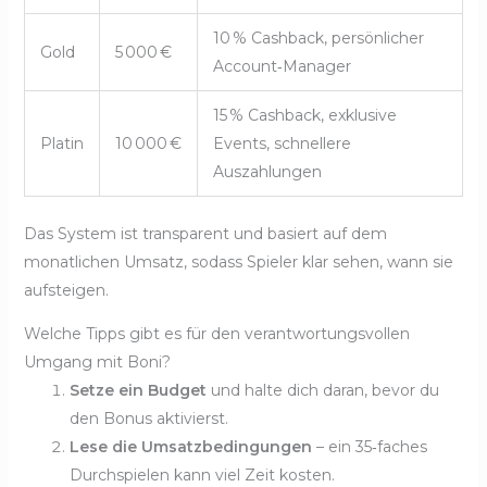
10 % Cashback, persönlicher
Gold
5 000 €
Account‑Manager
15 % Cashback, exklusive
Platin
10 000 €
Events, schnellere
Auszahlungen
Das System ist transparent und basiert auf dem
monatlichen Umsatz, sodass Spieler klar sehen, wann sie
aufsteigen.
Welche Tipps gibt es für den verantwortungsvollen
Umgang mit Boni?
Setze ein Budget
und halte dich daran, bevor du
den Bonus aktivierst.
Lese die Umsatzbedingungen
– ein 35‑faches
Durchspielen kann viel Zeit kosten.