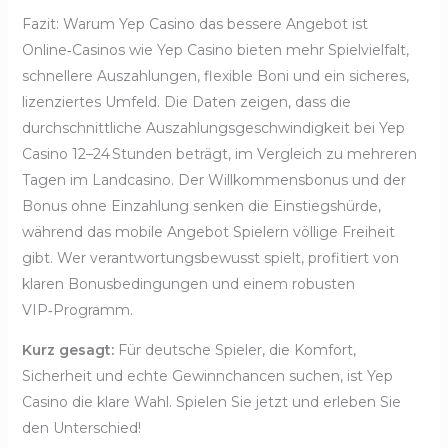
Fazit: Warum Yep Casino das bessere Angebot ist
Online‑Casinos wie Yep Casino bieten mehr Spielvielfalt,
schnellere Auszahlungen, flexible Boni und ein sicheres,
lizenziertes Umfeld. Die Daten zeigen, dass die
durchschnittliche Auszahlungsgeschwindigkeit bei Yep
Casino 12–24 Stunden beträgt, im Vergleich zu mehreren
Tagen im Landcasino. Der Willkommensbonus und der
Bonus ohne Einzahlung senken die Einstiegshürde,
während das mobile Angebot Spielern völlige Freiheit
gibt. Wer verantwortungsbewusst spielt, profitiert von
klaren Bonusbedingungen und einem robusten
VIP‑Programm.
Kurz gesagt:
Für deutsche Spieler, die Komfort,
Sicherheit und echte Gewinnchancen suchen, ist Yep
Casino die klare Wahl. Spielen Sie jetzt und erleben Sie
den Unterschied!