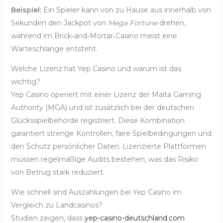
Beispiel:
Ein Spieler kann von zu Hause aus innerhalb von
Sekunden den Jackpot von
Mega Fortune
drehen,
während im Brick‑and‑Mortar‑Casino meist eine
Warteschlange entsteht.
Welche Lizenz hat Yep Casino und warum ist das
wichtig?
Yep Casino operiert mit einer Lizenz der Malta Gaming
Authority (MGA) und ist zusätzlich bei der deutschen
Glücksspielbehörde registriert. Diese Kombination
garantiert strenge Kontrollen, faire Spielbedingungen und
den Schutz persönlicher Daten. Lizenzierte Plattformen
müssen regelmäßige Audits bestehen, was das Risiko
von Betrug stark reduziert.
Wie schnell sind Auszahlungen bei Yep Casino im
Vergleich zu Landcasinos?
Studien zeigen, dass
yep-casino-deutschland.com