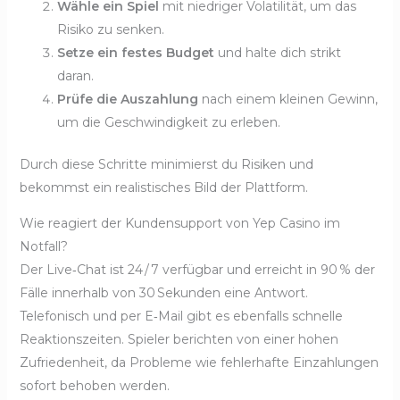
Wähle ein Spiel
mit niedriger Volatilität, um das
Risiko zu senken.
Setze ein festes Budget
und halte dich strikt
daran.
Prüfe die Auszahlung
nach einem kleinen Gewinn,
um die Geschwindigkeit zu erleben.
Durch diese Schritte minimierst du Risiken und
bekommst ein realistisches Bild der Plattform.
Wie reagiert der Kundensupport von Yep Casino im
Notfall?
Der Live‑Chat ist 24 / 7 verfügbar und erreicht in 90 % der
Fälle innerhalb von 30 Sekunden eine Antwort.
Telefonisch und per E‑Mail gibt es ebenfalls schnelle
Reaktionszeiten. Spieler berichten von einer hohen
Zufriedenheit, da Probleme wie fehlerhafte Einzahlungen
sofort behoben werden.