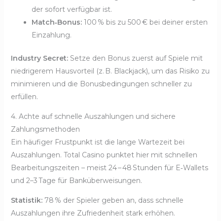
der sofort verfügbar ist.
Match‑Bonus:
100 % bis zu 500 € bei deiner ersten
Einzahlung.
Industry Secret:
Setze den Bonus zuerst auf Spiele mit
niedrigerem Hausvorteil (z. B. Blackjack), um das Risiko zu
minimieren und die Bonusbedingungen schneller zu
erfüllen.
4. Achte auf schnelle Auszahlungen und sichere
Zahlungsmethoden
Ein häufiger Frustpunkt ist die lange Wartezeit bei
Auszahlungen. Total Casino punktet hier mit schnellen
Bearbeitungszeiten – meist 24 – 48 Stunden für E‑Wallets
und 2–3 Tage für Banküberweisungen.
Statistik:
78 % der Spieler geben an, dass schnelle
Auszahlungen ihre Zufriedenheit stark erhöhen.