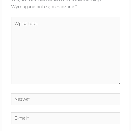
Wymagane pola są oznaczone
*
Wpisz
tutaj..
Nazwa*
E-
mail*