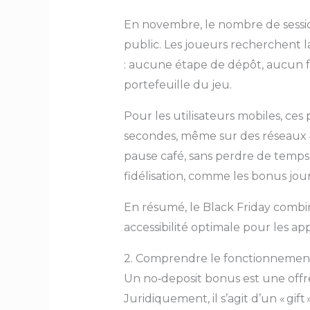
En novembre, le nombre de sessio
public. Les joueurs recherchent l
: aucune étape de dépôt, aucun fo
portefeuille du jeu.
Pour les utilisateurs mobiles, c
secondes, même sur des réseaux 4
pause café, sans perdre de temps.
fidélisation, comme les bonus jour
En résumé, le Black Friday combin
accessibilité optimale pour les ap
2. Comprendre le fonctionnement 
Un no‑deposit bonus est une offre
Juridiquement, il s’agit d’un « gif