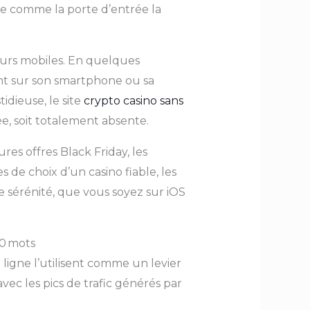
e comme la porte d’entrée la
teurs mobiles. En quelques
ent sur son smartphone ou sa
idieuse, le site
crypto casino sans
ée, soit totalement absente.
es offres Black Friday, les
 de choix d’un casino fiable, les
e sérénité, que vous soyez sur iOS
80 mots
 ligne l’utilisent comme un levier
c les pics de trafic générés par