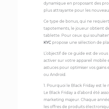
dynamique en proposant des prom
plus attrayante pour les nouveau
Ce type de bonus, qui ne requiert
tapotements, le joueur obtient de
tablette. Pour ceux qui souhaitent
KYC
propose une sélection de plate
L’objectif de ce guide est de vou
activer sur votre appareil mobile 
astuces pour optimiser vos gains 
ou Android.
1. Pourquoi le Black Friday est 
Le Black Friday a d’abord été asso
marketing majeur. Chaque année, 
les offres de produits électroniqu