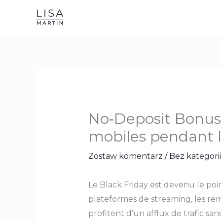
Przejdź
do
treści
No‑Deposit Bonus :
mobiles pendant l
Zostaw komentarz
/
Bez kategorii
Le Black Friday est devenu le poi
plateformes de streaming, les remi
profitent d’un afflux de trafic sa