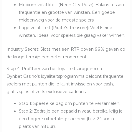
Medium volatiliteit (Neon City Rush): Balans tussen
frequentie en grootte van winsten. Een goede
middenweg voor de meeste spelers.
Lage volatiliteit (Pirate’s Treasure): Veel kleine
winsten. Ideaal voor spelers die graag vaker winnen.
Industry Secret: Slots met een RTP boven 96 % geven op
de lange termijn een beter rendement.
Stap 4: Profiteer van het loyaliteitsprogramma
Dynbet Casino’s loyaliteitsprogramma beloont frequente
spelers met punten die je kunt inwisselen voor cash,
gratis spins of zelfs exclusieve cadeaus.
Stap 1: Speel elke dag om punten te verzamelen.
Stap 2: Zodra je een bepaald niveau bereikt, krijg je
een hogere uitbetalingssnelheid (bijv. 24 uur in
plaats van 48 uur).