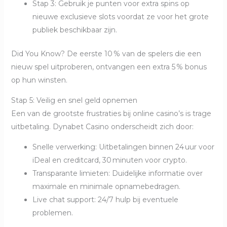
Stap 3: Gebruik je punten voor extra spins op
nieuwe exclusieve slots voordat ze voor het grote
publiek beschikbaar zijn.
Did You Know? De eerste 10 % van de spelers die een
nieuw spel uitproberen, ontvangen een extra 5 % bonus
op hun winsten.
Stap 5: Veilig en snel geld opnemen
Een van de grootste frustraties bij online casino’s is trage
uitbetaling. Dynabet Casino onderscheidt zich door:
Snelle verwerking: Uitbetalingen binnen 24 uur voor
iDeal en creditcard, 30 minuten voor crypto.
Transparante limieten: Duidelijke informatie over
maximale en minimale opnamebedragen.
Live chat support: 24/7 hulp bij eventuele
problemen.