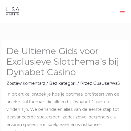
Przejdź
do
treści
De Ultieme Gids voor
Exclusieve Slotthema’s bij
Dynabet Casino
Zostaw komentarz
/
Bez kategorii
/ Przez
GuaUserWa5
In dit artikel ontdek je hoe je optimaal profiteert van de
unieke slotthema’s die alleen bij Dynabet Casino te
vinden zijn. We behandelen alles van de eerste stap tot
geavanceerde strategieën, zodat zowel beginners als
ervaren spelers hun spelplezier en winstkansen