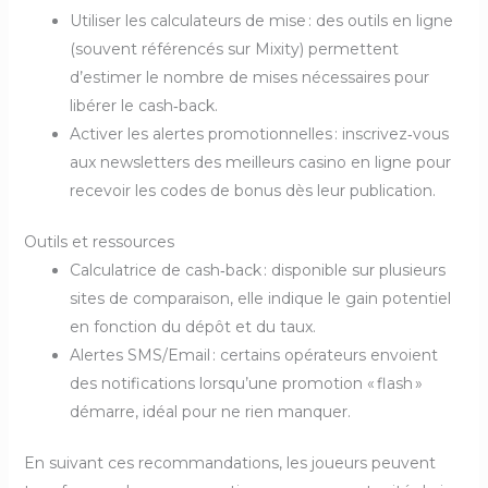
Utiliser les calculateurs de mise : des outils en ligne
(souvent référencés sur Mixity) permettent
d’estimer le nombre de mises nécessaires pour
libérer le cash‑back.
Activer les alertes promotionnelles : inscrivez‑vous
aux newsletters des meilleurs casino en ligne pour
recevoir les codes de bonus dès leur publication.
Outils et ressources
Calculatrice de cash‑back : disponible sur plusieurs
sites de comparaison, elle indique le gain potentiel
en fonction du dépôt et du taux.
Alertes SMS/Email : certains opérateurs envoient
des notifications lorsqu’une promotion « flash »
démarre, idéal pour ne rien manquer.
En suivant ces recommandations, les joueurs peuvent