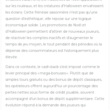
sur les rouleaux, et les créatures d’Halloween envahissent
les écrans. Cette frénésie saisonnière n’est pas qu’une
question d’esthétique ; elle repose sur une logique
économique solide. Les promotions de Noël et
d’Halloween permettent d’attirer de nouveaux joueurs,
de réactiver les comptes inactifs et d’augmenter le
temps de jeu moyen, le tout pendant des périodes où la
dépense des consommateurs est historiquement plus
élevée.
Dans ce contexte, le cash‑back s’est imposé comme le
levier principal des « mega‑bonuses ». Plutôt que de
simples tours gratuits ou des bonus de dépôt classiques,
les opérateurs offrent aujourd’hui un pourcentage des
pertes nettes sous forme de crédit jouable, souvent
accompagné d’un bonus de dépôt supplémentaire. Cette
évolution répond à la demande des joueurs qui