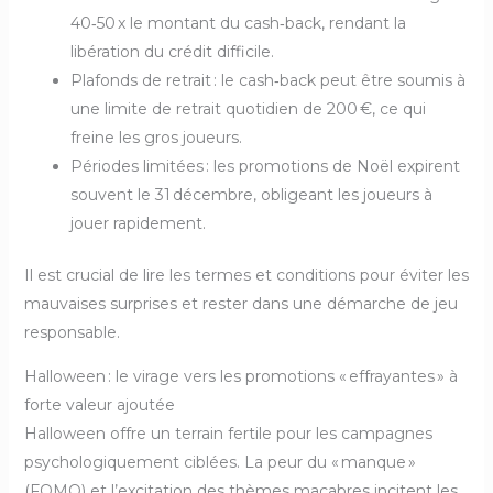
40‑50 x le montant du cash‑back, rendant la
libération du crédit difficile.
Plafonds de retrait : le cash‑back peut être soumis à
une limite de retrait quotidien de 200 €, ce qui
freine les gros joueurs.
Périodes limitées : les promotions de Noël expirent
souvent le 31 décembre, obligeant les joueurs à
jouer rapidement.
Il est crucial de lire les termes et conditions pour éviter les
mauvaises surprises et rester dans une démarche de jeu
responsable.
Halloween : le virage vers les promotions « effrayantes » à
forte valeur ajoutée
Halloween offre un terrain fertile pour les campagnes
psychologiquement ciblées. La peur du « manque »
(FOMO) et l’excitation des thèmes macabres incitent les