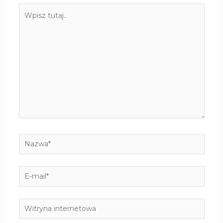
Wpisz
tutaj..
Nazwa*
E-
mail*
Witryna
internetowa