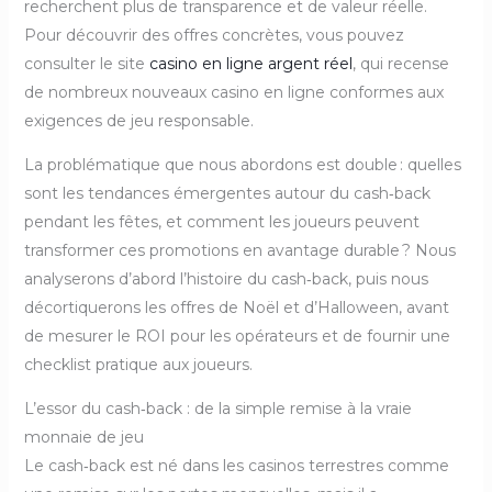
recherchent plus de transparence et de valeur réelle.
Pour découvrir des offres concrètes, vous pouvez
consulter le site
casino en ligne argent réel
, qui recense
de nombreux nouveaux casino en ligne conformes aux
exigences de jeu responsable.
La problématique que nous abordons est double : quelles
sont les tendances émergentes autour du cash‑back
pendant les fêtes, et comment les joueurs peuvent
transformer ces promotions en avantage durable ? Nous
analyserons d’abord l’histoire du cash‑back, puis nous
décortiquerons les offres de Noël et d’Halloween, avant
de mesurer le ROI pour les opérateurs et de fournir une
checklist pratique aux joueurs.
L’essor du cash‑back : de la simple remise à la vraie
monnaie de jeu
Le cash‑back est né dans les casinos terrestres comme