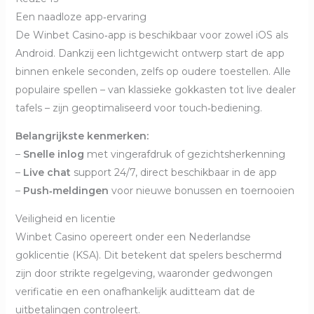
Een naadloze app‑ervaring
De Winbet Casino‑app is beschikbaar voor zowel iOS als
Android. Dankzij een lichtgewicht ontwerp start de app
binnen enkele seconden, zelfs op oudere toestellen. Alle
populaire spellen – van klassieke gokkasten tot live dealer
tafels – zijn geoptimaliseerd voor touch‑bediening.
Belangrijkste kenmerken:
–
Snelle inlog
met vingerafdruk of gezichtsherkenning
–
Live chat
support 24/7, direct beschikbaar in de app
–
Push‑meldingen
voor nieuwe bonussen en toernooien
Veiligheid en licentie
Winbet Casino opereert onder een Nederlandse
goklicentie (KSA). Dit betekent dat spelers beschermd
zijn door strikte regelgeving, waaronder gedwongen
verificatie en een onafhankelijk auditteam dat de
uitbetalingen controleert.