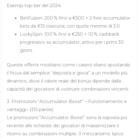
Esempi top‑tier del 2024:
BetFusion: 200 % fino a €500 + 2 free accumulator
bets da €15 ciascuna, con quote minime di 3.0.
LuckySpin: 100 % fino a €250 + 10 % cashback
progressivo su accumulator, attivo per i primi 30
giorni.
Queste offerte mostrano come i casinò stiano spostando
il focus dal semplice “deposita e gioca” a un modello più
dinamico, dove il valore reale del bonus dipende dalla
capacità del giocatore di costruire combinazioni vincenti.
3. Promozioni “Accumulator Boost” – Funzionamento e
vantaggi – (315 parole)
Le promozioni “Accumulator Boost” sono la risposta più
recente alle richieste dei giocatori di massimizzare il
ritorno su combinazioni multiple. Il meccanismo tipico