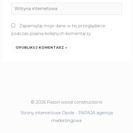
Witryna
internetowa
Zapamiętaj moje dane w tej przeglądarce
podczas pisania kolejnych komentarzy.
© 2026 Pason wood constructions
Strony internetowe Opole - PAPAJA agencja
marketingowa