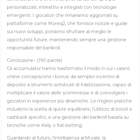
personalizzati, interattivi e integrati con tecnologie
emergenti. I giocatori che rimarranno aggiornati su
piattaforme come Moreq2, che fornisce notizie e guide
sui nuovi sviluppi, potranno sfruttare al meglio le
opportunità future, mantenendo sempre una gestione
responsabile del bankroll.
Conclusione – (190 parole)
Gli accumulator hanno trasformato il modo in cui i casinò
online concepiscono i bonus: da semplici incentivi di
deposito a strumenti sofisticati di fidelizzazione, capaci di
moltiplicare il valore delle scommesse e di coinvolgere i
giocatori in esperienze più dinamiche. Le migliori pratiche
includono la scelta di quote equilibrate, l’utilizzo di boost e
cashback specifici, e una gestione del bankroll basata su
tecniche come Kelly o flat‑betting.
Guardando al futuro, l’intelligenza artificiale, la