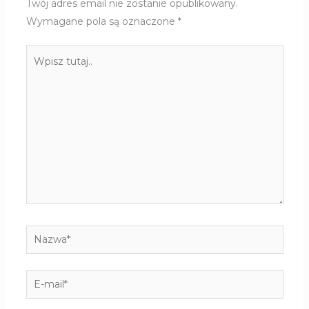
Twój adres email nie zostanie opublikowany.
Wymagane pola są oznaczone
*
Wpisz
tutaj..
Nazwa*
E-
mail*