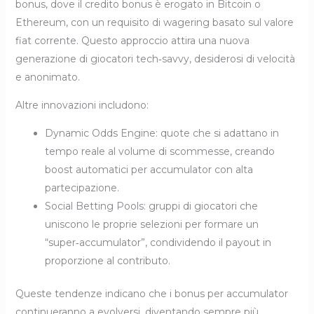
bonus, dove il credito bonus è erogato in Bitcoin o
Ethereum, con un requisito di wagering basato sul valore
fiat corrente. Questo approccio attira una nuova
generazione di giocatori tech‑savvy, desiderosi di velocità
e anonimato.
Altre innovazioni includono:
Dynamic Odds Engine: quote che si adattano in
tempo reale al volume di scommesse, creando
boost automatici per accumulator con alta
partecipazione.
Social Betting Pools: gruppi di giocatori che
uniscono le proprie selezioni per formare un
“super‑accumulator”, condividendo il payout in
proporzione al contributo.
Queste tendenze indicano che i bonus per accumulator
continueranno a evolversi, diventando sempre più