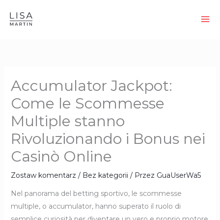
Przejdź
do
treści
Accumulator Jackpot:
Come le Scommesse
Multiple stanno
Rivoluzionando i Bonus nei
Casinò Online
Zostaw komentarz
/
Bez kategorii
/ Przez
GuaUserWa5
Nel panorama del betting sportivo, le scommesse
multiple, o accumulator, hanno superato il ruolo di
semplice curiosità per diventare un vero e proprio motore