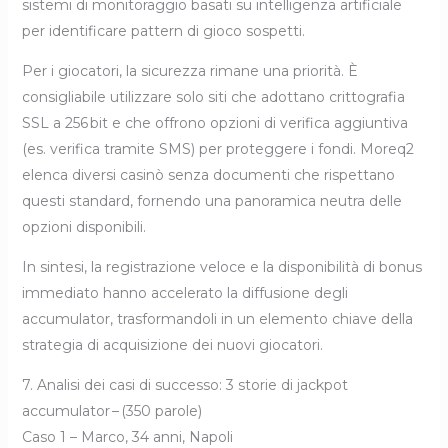
sistemi di monitoraggio basati su intelligenza artificiale
per identificare pattern di gioco sospetti.
Per i giocatori, la sicurezza rimane una priorità. È
consigliabile utilizzare solo siti che adottano crittografia
SSL a 256 bit e che offrono opzioni di verifica aggiuntiva
(es. verifica tramite SMS) per proteggere i fondi. Moreq2
elenca diversi casinò senza documenti che rispettano
questi standard, fornendo una panoramica neutra delle
opzioni disponibili.
In sintesi, la registrazione veloce e la disponibilità di bonus
immediato hanno accelerato la diffusione degli
accumulator, trasformandoli in un elemento chiave della
strategia di acquisizione dei nuovi giocatori.
7. Analisi dei casi di successo: 3 storie di jackpot
accumulator – (350 parole)
Caso 1 – Marco, 34 anni, Napoli