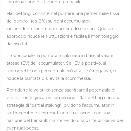
combinazione è altamente probabile.
Flat‑betting: consiste nel puntare una percentuale fissa
del bankroll (es. 2 %) su ogni accumulator,
indipendentemente dal numero di selezioni. Questo
approccio riduce le fluttuazioni e facilita il monitoraggio
dei risultati.
Proporzionale: la puntata è calcolata in base al valore
atteso (EV) dell’accumulator. Se l’EV è positivo, si
scommette una percentuale più alta; se è negativo, si
riduce la puntata o si evita la scommessa.
Per ridurre la volatilità senza sacrificare il potenziale di
vincita, molti giocatori combinano il flat‑betting con una
strategia di “partial staking”: dividono l’accumulator in
sotto‑combo e scommettono su ciascuna con una
frazione del bankroll, mantenendo una parte di riserva per
eventuali boost.