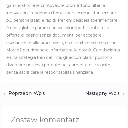
gamification e le criptovalute promettono ulteriori
innovazioni, rendendo i bonus per accumulator sempre
più personalizzati e rapidi. Per chi desidera sperimentare,
è consigliabile partire con piccoli importi, sfruttare le
offerte di casino senza documenti per accedere
rapidamente alle promozioni, e consultare risorse come
Moreq2 per rimanere informati sulle novità. Con disciplina
e una strategia ben definita, gli accumulator possono
diventare una leva potente per aumentare le vincite,
senza sacrificare la responsabilità finanziaria.
←
Poprzedni Wpis
Następny Wpis
→
Zostaw komentarz