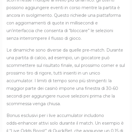
possono aggiungere eventi in corso mentre la partita è
ancora in svolgimento. Questo richiede una piattaforma
con aggiornamenti di quote in millisecondi e
un’interfaccia che consenta di “bloccare” le selezioni
senza interrompere il flusso di gioco.
Le dinamiche sono diverse da quelle pre‑match. Durante
una partita di calcio, ad esempio, un giocatore può
scommettere sul risultato finale, sul prossimo corner e sul
prossimo tiro di rigore, tutti inseriti in un unico
accumulator. I limiti di tempo sono più stringenti: la
maggior parte dei casinò impone una finestra di 30‑60
secondi per aggiungere nuove selezioni prima che la
scommessa venga chiusa.
Bonus esclusivi per i live accumulator includono
odds‑enhancer attivi solo durante il match. Un esempio è
il “Live Odds Boost” di QuickBet, che aggiunge un 0.15 di