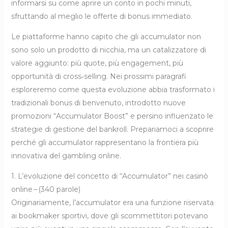
informarsi su come aprire un conto in pochi minuti,
sfruttando al meglio le offerte di bonus immediato.
Le piattaforme hanno capito che gli accumulator non
sono solo un prodotto di nicchia, ma un catalizzatore di
valore aggiunto: più quote, più engagement, più
opportunità di cross‑selling. Nei prossimi paragrafi
esploreremo come questa evoluzione abbia trasformato i
tradizionali bonus di benvenuto, introdotto nuove
promozioni “Accumulator Boost” e persino influenzato le
strategie di gestione del bankroll. Prepariamoci a scoprire
perché gli accumulator rappresentano la frontiera più
innovativa del gambling online.
1. L’evoluzione del concetto di “Accumulator” nei casinò
online – (340 parole)
Originariamente, l’accumulator era una funzione riservata
ai bookmaker sportivi, dove gli scommettitori potevano