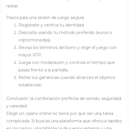
retirar.
Pasos para una sesión de juego segura
Regístrate y verifica tu identidad.
Deposita usando tu método preferido (euros o
criptomonedas).
Revisa los términos del bono y elige el juego con
mayor RTP.
Juega con moderación y controla el tiempo que
pasas frente a la pantalla.
Retira tus ganancias cuando alcances el objetivo
establecido.
Conclusión: la combinación perfecta de sonido, seguridad
y variedad
Elegir un casino online no tiene por qué ser una tarea
complicada. Si buscas una plataforma que ofrezca rapidez
en los pagos, una biblioteca de juegos extensa y una