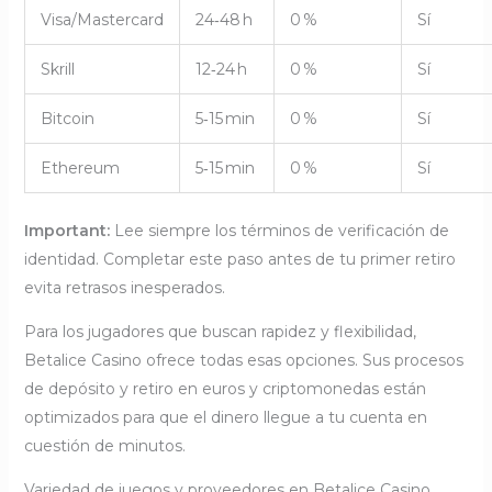
Visa/Mastercard
24‑48 h
0 %
Sí
Skrill
12‑24 h
0 %
Sí
Bitcoin
5‑15 min
0 %
Sí
Ethereum
5‑15 min
0 %
Sí
Important:
Lee siempre los términos de verificación de
identidad. Completar este paso antes de tu primer retiro
evita retrasos inesperados.
Para los jugadores que buscan rapidez y flexibilidad,
Betalice Casino ofrece todas esas opciones. Sus procesos
de depósito y retiro en euros y criptomonedas están
optimizados para que el dinero llegue a tu cuenta en
cuestión de minutos.
Variedad de juegos y proveedores en Betalice Casino