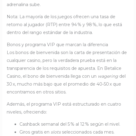
adrenalina sube.
Nota: La mayoría de los juegos ofrecen una tasa de
retorno al jugador (RTP) entre 94 % y 98 %, lo que está
dentro del rango estándar de la industria.
Bonos y programa VIP que marcan la diferencia
Los bonos de bienvenida son la carta de presentación de
cualquier casino, pero la verdadera prueba está en la
transparencia de los requisitos de apuesta. En Betalice
Casino, el bono de bienvenida llega con un
wagering
del
30 x, mucho más bajo que el promedio de 40‑50 x que
encontramos en otros sitios.
Además, el programa VIP está estructurado en cuatro
niveles, ofreciendo:
Cashback semanal del 5 % al 12 % según el nivel.
Giros gratis en
slots
seleccionados cada mes.