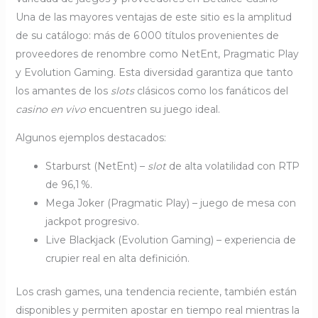
Una de las mayores ventajas de este sitio es la amplitud
de su catálogo: más de 6 000 títulos provenientes de
proveedores de renombre como NetEnt, Pragmatic Play
y Evolution Gaming. Esta diversidad garantiza que tanto
los amantes de los
slots
clásicos como los fanáticos del
casino en vivo
encuentren su juego ideal.
Algunos ejemplos destacados:
Starburst (NetEnt) –
slot
de alta volatilidad con RTP
de 96,1 %.
Mega Joker (Pragmatic Play) – juego de mesa con
jackpot progresivo.
Live Blackjack (Evolution Gaming) – experiencia de
crupier real en alta definición.
Los crash games, una tendencia reciente, también están
disponibles y permiten apostar en tiempo real mientras la