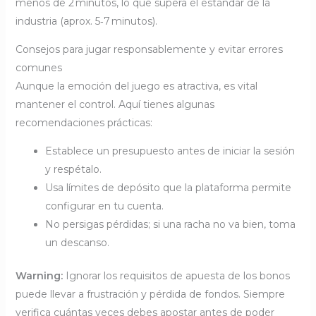
menos de 2 minutos, lo que supera el estándar de la
industria (aprox. 5‑7 minutos).
Consejos para jugar responsablemente y evitar errores
comunes
Aunque la emoción del juego es atractiva, es vital
mantener el control. Aquí tienes algunas
recomendaciones prácticas:
Establece un presupuesto antes de iniciar la sesión
y respétalo.
Usa límites de depósito que la plataforma permite
configurar en tu cuenta.
No persigas pérdidas; si una racha no va bien, toma
un descanso.
Warning:
Ignorar los requisitos de apuesta de los bonos
puede llevar a frustración y pérdida de fondos. Siempre
verifica cuántas veces debes apostar antes de poder