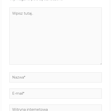
Wpisz
tutaj..
Nazwa*
E-
mail*
Witryna