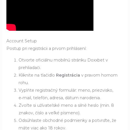
Account Setup
Postup pri registrácii a prvom prihlásení:
Otvorte oficiálnu mobilnú stránku Doxxbet v
prehliadači.
Kliknite na tlačidlo
Registrácia
v pravom hornom
rohu.
Vyplňte registračný formulár: meno, priezvisko,
e‑mail, telefón, adresa, dátum narodenia.
Zvoľte si užívateľské meno a silné heslo (min. 8
znakov, číslo a veľké písmeno).
Odsúhlaste obchodné podmienky a potvrďte, že
máte viac ako 18 rokov.