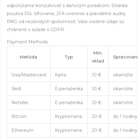
odporúčame konzultovať s daňovým poradcom. Stránka
používa SSL šifrovanie, 2FA overenie a pravidelné audity
RNG od nezávislých spoločností. Vaše osobné údaje sú
chránené v súlade s GDPR.
Payment Methods
Min.
Metóda
Typ
Spracovan
vklad
Visa/Mastercard
Karta
10 €
okamžite
Skrill
E‑peňaženka
10 €
okamžite
Neteller
E‑peňaženka
10 €
okamžite
Bitcoin
Kryptomena
20 €
do 1 hodiny
Ethereum
Kryptomena
20 €
do 1 hodiny