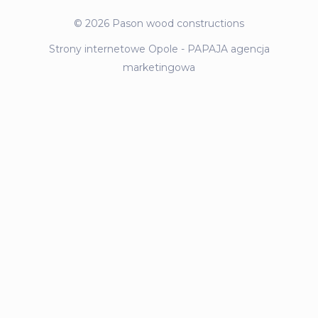
© 2026 Pason wood constructions
Strony internetowe Opole - PAPAJA agencja
marketingowa