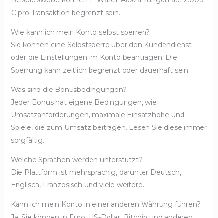
€ pro Transaktion begrenzt sein.
Wie kann ich mein Konto selbst sperren?
Sie können eine Selbstsperre über den Kundendienst
oder die Einstellungen im Konto beantragen. Die
Sperrung kann zeitlich begrenzt oder dauerhaft sein.
Was sind die Bonusbedingungen?
Jeder Bonus hat eigene Bedingungen, wie
Umsatzanforderungen, maximale Einsatzhöhe und
Spiele, die zum Umsatz beitragen. Lesen Sie diese immer
sorgfältig.
Welche Sprachen werden unterstützt?
Die Plattform ist mehrsprachig, darunter Deutsch,
Englisch, Französisch und viele weitere.
Kann ich mein Konto in einer anderen Währung führen?
Ja, Sie können in Euro, US-Dollar, Bitcoin und anderen