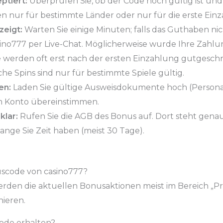
ptiert:
Überprüfen Sie, ob der Code noch gültig ist und
 nur für bestimmte Länder oder nur für die erste Einz
zeigt:
Warten Sie einige Minuten; falls das Guthaben nic
ino777 per Live-Chat. Möglicherweise wurde Ihre Zahl
e werden oft erst nach der ersten Einzahlung gutgeschrie
 Spins sind nur für bestimmte Spiele gültig.
en:
Laden Sie gültige Ausweisdokumente hoch (Personal
m Konto übereinstimmen.
klar:
Rufen Sie die AGB des Bonus auf. Dort steht genau
ange Sie Zeit haben (meist 30 Tage).
uscode von casino777?
rden die aktuellen Bonusaktionen meist im Bereich „Pr
ieren.
ode erhalten?