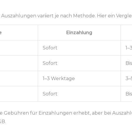
Auszahlungen variiert je nach Methode. Hier ein Vergle
e
Einzahlung
Sofort
1–
Sofort
Bi
1–3 Werktage
3–
Sofort
Bi
ine Gebühren für Einzahlungen erhebt, aber bei Ausza
GB.