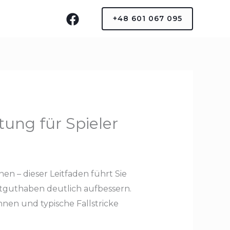
+48 601 067 095
tung für Spieler
nen – dieser Leitfaden führt Sie
rtguthaben deutlich aufbessern.
nen und typische Fallstricke