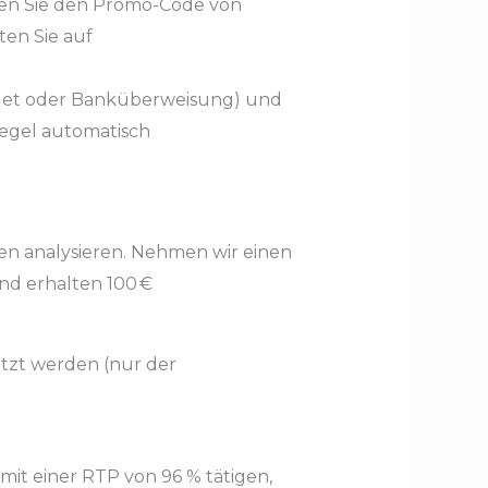
gen Sie den Promo-Code von
ten Sie auf
allet oder Banküberweisung) und
Regel automatisch
n analysieren. Nehmen wir einen
und erhalten 100 €
zt werden (nur der
it einer RTP von 96 % tätigen,