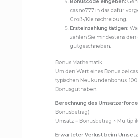
Bonuscode eingeben:
Gehe
casino777 in das dafür vorge
Groß‑/Kleinschreibung.
Ersteinzahlung tätigen:
Wäh
zahlen Sie mindestens den 
gutgeschrieben.
Bonus Mathematik
Um den Wert eines Bonus bei cas
typischen Neukundenbonus: 100 % 
Bonusguthaben.
Berechnung des Umsatzerforder
Bonusbetrag).
Umsatz = Bonusbetrag × Multiplika
Erwarteter Verlust beim Umsetz