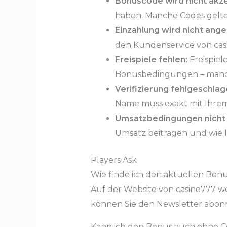
Bonuscode wird nicht akze
haben. Manche Codes gelten
Einzahlung wird nicht ange
den Kundenservice von cas
Freispiele fehlen:
Freispiel
Bonusbedingungen – manche
Verifizierung fehlgeschlag
Name muss exakt mit Ihre
Umsatzbedingungen nicht 
Umsatz beitragen und wie l
Players Ask
Wie finde ich den aktuellen Bon
Auf der Website von casino777 we
können Sie den Newsletter abonn
Kann ich den Bonus auch ohne C