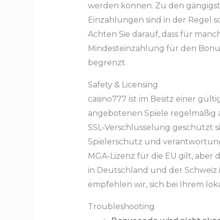
werden können. Zu den gängigste
Einzahlungen sind in der Regel 
Achten Sie darauf, dass für man
Mindesteinzahlung für den Bonus 
begrenzt.
Safety & Licensing
casino777 ist im Besitz einer gült
angebotenen Spiele regelmäßig a
SSL‑Verschlüsselung geschützt s
Spielerschutz und verantwortungsv
MGA-Lizenz für die EU gilt, aber
in Deutschland und der Schweiz i
empfehlen wir, sich bei Ihrem lok
Troubleshooting