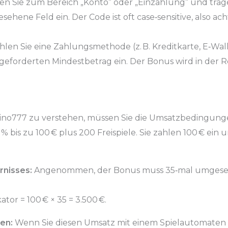
n Sie zum Bereich „Konto” oder „Einzahlung” und tra
sehene Feld ein. Der Code ist oft case‑sensitive, also ach
len Sie eine Zahlungsmethode (z. B. Kreditkarte, E‑W
geforderten Mindestbetrag ein. Der Bonus wird in der 
ino777 zu verstehen, müssen Sie die Umsatzbedingunge
bis zu 100 € plus 200 Freispiele. Sie zahlen 100 € ein 
nisses:
Angenommen, der Bonus muss 35‑mal umgeset
tor = 100 € × 35 = 3.500 €.
en:
Wenn Sie diesen Umsatz mit einem Spielautomaten m