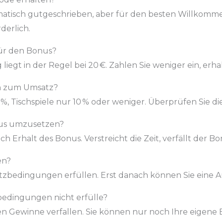
isch gutgeschrieben, aber für den besten Willkommen
derlich.
für den Bonus?
liegt in der Regel bei 20 €. Zahlen Sie weniger ein, erha
en zum Umsatz?
 %, Tischspiele nur 10 % oder weniger. Überprüfen Sie 
nus umzusetzen?
ch Erhalt des Bonus. Verstreicht die Zeit, verfällt der Bo
en?
atzbedingungen erfüllen. Erst danach können Sie eine 
bedingungen nicht erfülle?
en Gewinne verfallen. Sie können nur noch Ihre eigene 