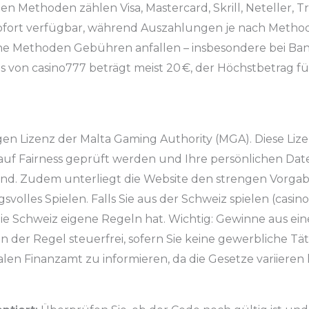
n Methoden zählen Visa, Mastercard, Skrill, Neteller,
sofort verfügbar, während Auszahlungen je nach Meth
che Methoden Gebühren anfallen – insbesondere bei B
von casino777 beträgt meist 20 €, der Höchstbetrag für
igen Lizenz der Malta Gaming Authority (MGA). Diese Lizen
uf Fairness geprüft werden und Ihre persönlichen Dat
ind. Zudem unterliegt die Website den strengen Vorga
olles Spielen. Falls Sie aus der Schweiz spielen (casino
 die Schweiz eigene Regeln hat. Wichtig: Gewinne aus ei
n der Regel steuerfrei, sofern Sie keine gewerbliche T
alen Finanzamt zu informieren, da die Gesetze variieren