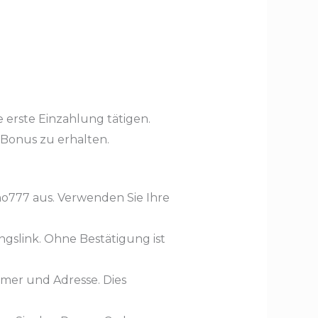
 erste Einzahlung tätigen.
Bonus zu erhalten.
no777 aus. Verwenden Sie Ihre
ngslink. Ohne Bestätigung ist
mmer und Adresse. Dies