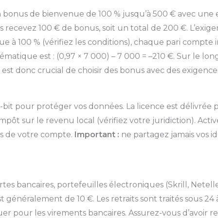
 bonus de bienvenue de 100 % jusqu’à 500 € avec une e
 recevez 100 € de bonus, soit un total de 200 €. L’exigen
ibue à 100 % (vérifiez les conditions), chaque pari comp
atique est : (0,97 × 7 000) – 7 000 = –210 €. Sur le lo
est donc crucial de choisir des bonus avec des exigences
8-bit pour protéger vos données. La licence est délivrée
mpôt sur le revenu local (vérifiez votre juridiction). Acti
es de votre compte.
Important :
ne partagez jamais vos id
rtes bancaires, portefeuilles électroniques (Skrill, Netell
généralement de 10 €. Les retraits sont traités sous 24
quer pour les virements bancaires. Assurez-vous d’avoir 