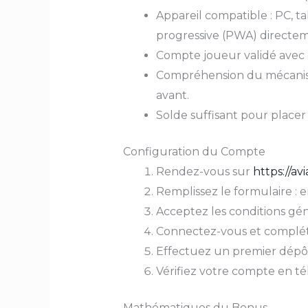
Appareil compatible : PC, 
progressive (PWA) directem
Compte joueur validé avec d
Compréhension du mécanisme 
avant.
Solde suffisant pour placer
Configuration du Compte
Rendez-vous sur
https://avi
Remplissez le formulaire : e
Acceptez les conditions géné
Connectez-vous et compléte
Effectuez un premier dépôt 
Vérifiez votre compte en tél
Mathématiques du Bonus