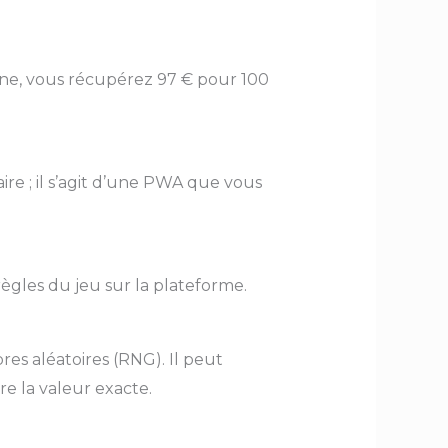
enne, vous récupérez 97 € pour 100
ire ; il s’agit d’une PWA que vous
ègles du jeu sur la plateforme.
s aléatoires (RNG). Il peut
re la valeur exacte.