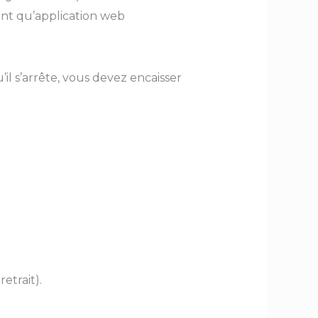
ant qu’application web
l s’arrête, vous devez encaisser
etrait).