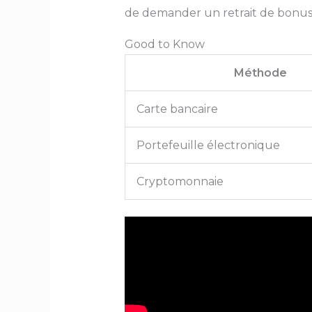
de demander un retrait de bonus
Good to Know
Méthode
Carte bancaire
Portefeuille électronique
Cryptomonnaie