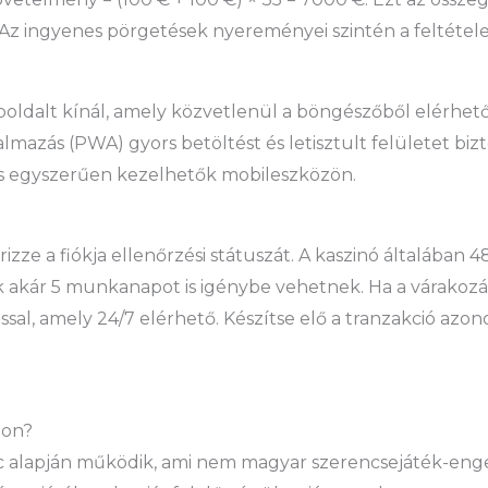
Az ingyenes pörgetések nyereményei szintén a feltétele
eboldalt kínál, amely közvetlenül a böngészőből elérhet
lmazás (PWA) gyors betöltést és letisztult felületet bizt
k is egyszerűen kezelhetők mobileszközön.
őrizze a fiókja ellenőrzési státuszát. A kaszinó általában 
 akár 5 munkanapot is igénybe vehetnek. Ha a várakozási 
sal, amely 24/7 elérhető. Készítse elő a tranzakció azon
gon?
enc alapján működik, ami nem magyar szerencsejáték-eng