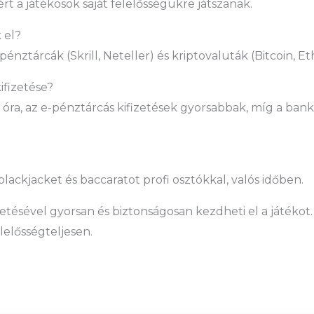
rt a játékosok saját felelősségükre játszanak.
 el?
pénztárcák (Skrill, Neteller) és kriptovaluták (Bitcoin,
ifizetése?
8 óra, az e-pénztárcás kifizetések gyorsabbak, míg a ba
 blackjacket és baccaratot profi osztókkal, valós időben.
etésével gyorsan és biztonságosan kezdheti el a játékot. 
lelősségteljesen.