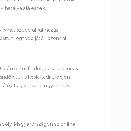
k hatálya alá esnek.
ő. Nincs szüég alkalmazás
osít. A legtöbb játék azonnal
48 órán belül feldolgozza a kivonási
időn túl is késlekedik, lépjen
osítóját a gyorsabb ügyintézés
edély. Magyarországon az online