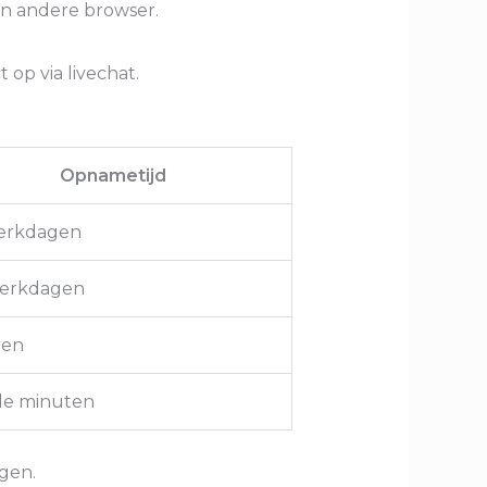
n andere browser.
op via livechat.
Opnametijd
werkdagen
werkdagen
ren
le minuten
gen.