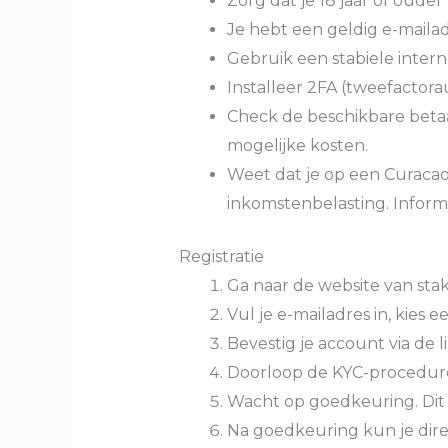
Zorg dat je 18 jaar of oud
Je hebt een geldig e-maila
Gebruik een stabiele inter
Installeer 2FA (tweefactorau
Check de beschikbare betaa
mogelijke kosten.
Weet dat je op een Curacao
inkomstenbelasting. Informe
Registratie
Ga naar de website van stak
Vul je e-mailadres in, kies 
Bevestig je account via de l
Doorloop de KYC-procedure:
Wacht op goedkeuring. Dit 
Na goedkeuring kun je dire