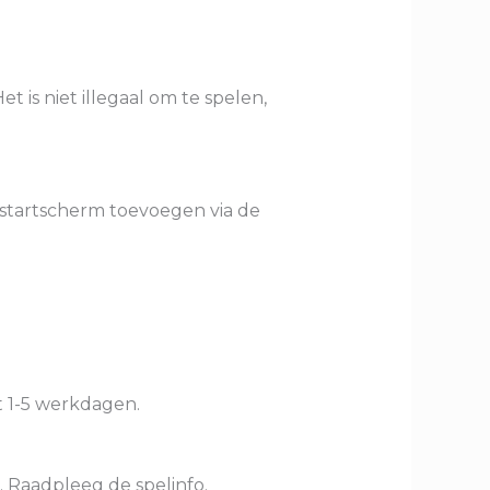
 is niet illegaal om te spelen,
e startscherm toevoegen via de
t 1-5 werkdagen.
 Raadpleeg de spelinfo.