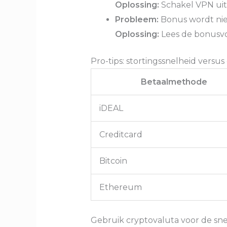
Oplossing:
Schakel VPN uit
Probleem:
Bonus wordt nie
Oplossing:
Lees de bonusvo
Pro-tips: stortingssnelheid vers
Betaalmethode
iDEAL
Creditcard
Bitcoin
Ethereum
Gebruik cryptovaluta voor de s