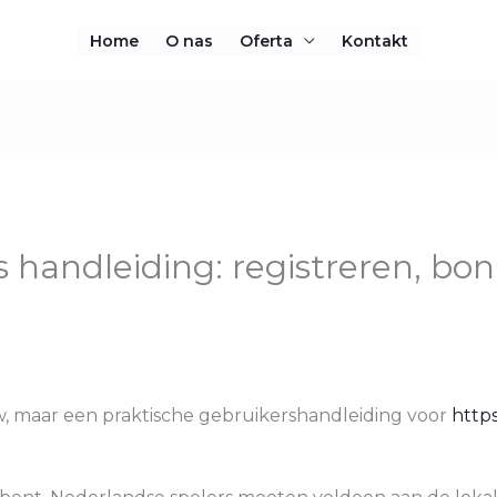
Home
O nas
Oferta
Kontakt
 handleiding: registreren, b
w, maar een praktische gebruikershandleiding voor
https