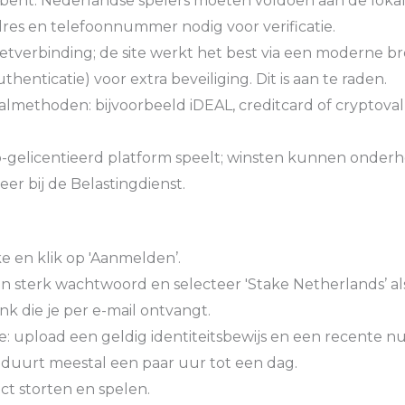
er bent. Nederlandse spelers moeten voldoen aan de loka
dres en telefoonnummer nodig voor verificatie.
netverbinding; de site werkt het best via een moderne b
thenticatie) voor extra beveiliging. Dit is aan te raden.
lmethoden: bijvoorbeeld iDEAL, creditcard of cryptova
-gelicentieerd platform speelt; winsten kunnen onderh
er bij de Belastingdienst.
e en klik op 'Aanmelden’.
een sterk wachtwoord en selecteer 'Stake Netherlands’ als
ink die je per e-mail ontvangt.
 upload een geldig identiteitsbewijs en een recente nu
duurt meestal een paar uur tot een dag.
ct storten en spelen.