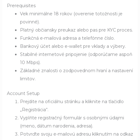
Prerequisites
Vek minimálne 18 rokov (overenie totožnosti je
povinné).
Platný občiansky preukaz alebo pas pre KYC proces.
Funkčná e-mailová adresa a telefónne číslo.
Bankový účet alebo e-wallet pre vklady a výbery.
Stabilné internetové pripojenie (odporúčame aspoň
10 Mbps).
Základné znalosti o zodpovednom hraní a nastavení
limitov.
Account Setup
Prejdite na oficiálnu stránku a kliknite na tlačidlo
„Registrácia“.
Vyplňte registračný formulár s osobnými údajmi
(meno, dátum narodenia, adresa).
Potvrďte svoju e-mailovú adresu kliknutím na odkaz