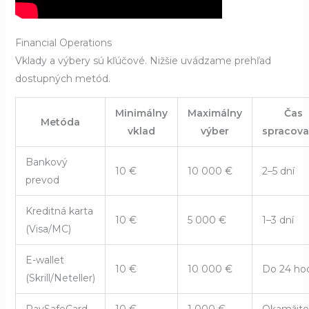
Financial Operations
Vklady a výbery sú kľúčové. Nižšie uvádzame prehľad
dostupných metód.
Minimálny
Maximálny
Čas
Metóda
vklad
výber
spracova
Bankový
10 €
10 000 €
2–5 dní
prevod
Kreditná karta
10 €
5 000 €
1–3 dní
(Visa/MC)
E-wallet
10 €
10 000 €
Do 24 ho
(Skrill/Neteller)
PaySafeCard
10 €
1 000 €
Okamžite