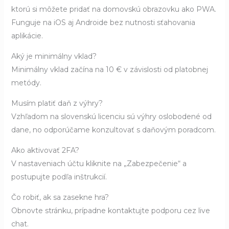
ktorú si môžete pridať na domovskú obrazovku ako PWA.
Funguje na iOS aj Androide bez nutnosti sťahovania
aplikácie.
Aký je minimálny vklad?
Minimálny vklad začína na 10 € v závislosti od platobnej
metódy.
Musím platiť daň z výhry?
Vzhľadom na slovenskú licenciu sú výhry oslobodené od
dane, no odporúčame konzultovať s daňovým poradcom.
Ako aktivovať 2FA?
V nastaveniach účtu kliknite na „Zabezpečenie“ a
postupujte podľa inštrukcií.
Čo robiť, ak sa zasekne hra?
Obnovte stránku, prípadne kontaktujte podporu cez live
chat.