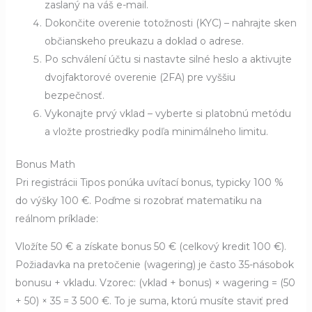
zaslaný na váš e-mail.
Dokončite overenie totožnosti (KYC) – nahrajte sken
občianskeho preukazu a doklad o adrese.
Po schválení účtu si nastavte silné heslo a aktivujte
dvojfaktorové overenie (2FA) pre vyššiu
bezpečnosť.
Vykonajte prvý vklad – vyberte si platobnú metódu
a vložte prostriedky podľa minimálneho limitu.
Bonus Math
Pri registrácii Tipos ponúka uvítací bonus, typicky 100 %
do výšky 100 €. Poďme si rozobrať matematiku na
reálnom príklade:
Vložíte 50 € a získate bonus 50 € (celkový kredit 100 €).
Požiadavka na pretočenie (wagering) je často 35-násobok
bonusu + vkladu. Vzorec: (vklad + bonus) × wagering = (50
+ 50) × 35 = 3 500 €. To je suma, ktorú musíte staviť pred