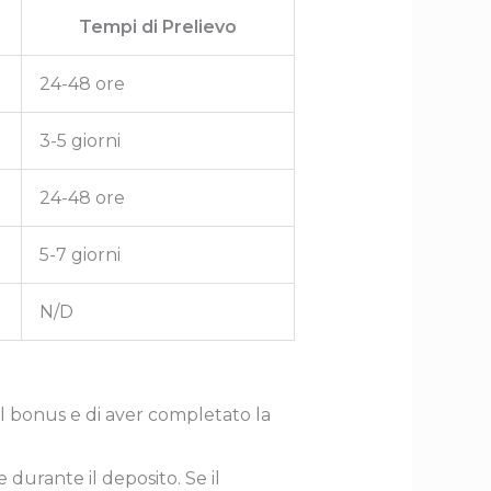
Tempi di Prelievo
24-48 ore
3-5 giorni
24-48 ore
5-7 giorni
N/D
del bonus e di aver completato la
durante il deposito. Se il