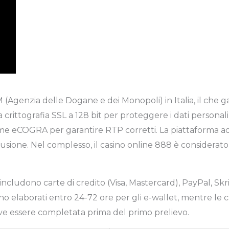
Agenzia delle Dogane e dei Monopoli) in Italia, il che gar
a crittografia SSL a 128 bit per proteggere i dati personali 
come eCOGRA per garantire RTP corretti. La piattaforma ad
lusione. Nel complesso, il casino online 888 è considerato si
ncludono carte di credito (Visa, Mastercard), PayPal, Skri
no elaborati entro 24-72 ore per gli e-wallet, mentre le ca
 deve essere completata prima del primo prelievo.