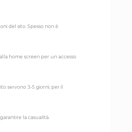
ioni del sito. Spesso non è
na alla home screen per un accesso
ito servono 3-5 giorni; per il
garantire la casualità.