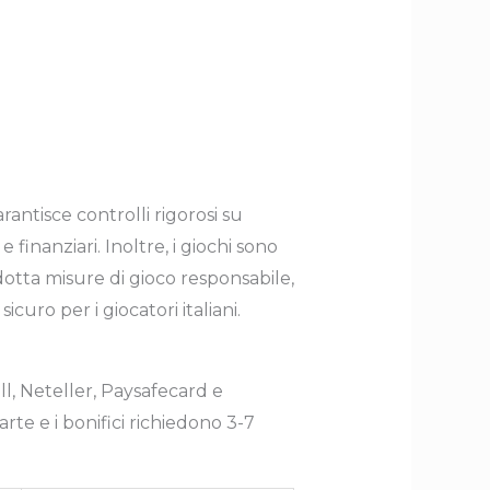
antisce controlli rigorosi su
e finanziari. Inoltre, i giochi sono
otta misure di gioco responsabile,
curo per i giocatori italiani.
ll, Neteller, Paysafecard e
rte e i bonifici richiedono 3-7