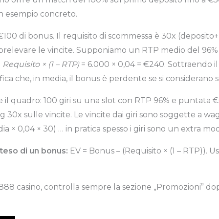
un esempio concreto.
100 di bonus. Il requisito di scommessa è 30x (deposito+
relevare le vincite. Supponiamo un RTP medio del 96% (va
:
Requisito × (1 – RTP)
= 6.000 × 0,04 = €240. Sottraendo il
ica che, in media, il bonus è perdente se si considerano so
are il quadro: 100 giri su una slot con RTP 96% e puntata 
ng 30x sulle vincite. Le vincite dai giri sono soggette a wa
edia × 0,04 × 30) … in pratica spesso i giri sono un extra mo
teso di un bonus:
EV = Bonus – (Requisito × (1 – RTP)). 
88 casino, controlla sempre la sezione „Promozioni” dopo 