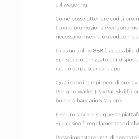
e il wagering.
Come posso ottenere codici promo
I codici promozionali vengono invia
necessario inserire un codice, il 
Il casino online 888 è accessibil
Sì, il sito è ottimizzato per disp
rapido senza scaricare app.
Quali sono i tempi medi di preliev
Per gli e-wallet (PayPal, Skrill) i 
bonifico bancario 5-7 giorni.
È sicuro giocare su questa piatta
Sì, il casino è regolamentato dall’A
Posso impostare limiti di deposito