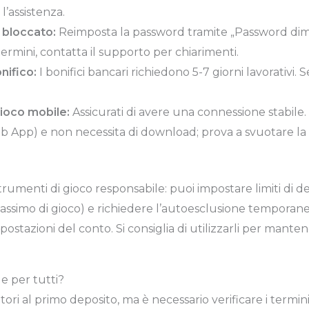
l’assistenza.
 bloccato:
Reimposta la password tramite „Password dime
termini, contatta il supporto per chiarimenti.
nifico:
I bonifici bancari richiedono 5-7 giorni lavorativi.
gioco mobile:
Assicurati di avere una connessione stabile.
App) e non necessita di download; prova a svuotare la
umenti di gioco responsabile: puoi impostare limiti di dep
o massimo di gioco) e richiedere l’autoesclusione tempora
ostazioni del conto. Si consiglia di utilizzarli per mantene
e per tutti?
atori al primo deposito, ma è necessario verificare i termin