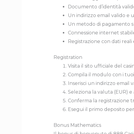
Documento d’identità valido 
Un indirizzo email valido e
Un metodo di pagamento suppo
Connessione internet stabile
Registrazione con dati reali
Registration
Visita il sito ufficiale del casi
Compila il modulo con i tuoi
Inserisci un indirizzo email
Seleziona la valuta (EUR) e a
Conferma la registrazione tra
Esegui il primo deposito per
Bonus Mathematics
Il bonus di benvenuto di 888 Casin