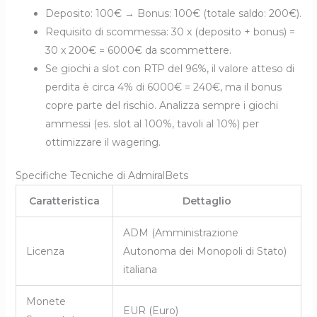
Deposito: 100€ → Bonus: 100€ (totale saldo: 200€).
Requisito di scommessa: 30 x (deposito + bonus) =
30 x 200€ = 6000€ da scommettere.
Se giochi a slot con RTP del 96%, il valore atteso di
perdita è circa 4% di 6000€ = 240€, ma il bonus
copre parte del rischio. Analizza sempre i giochi
ammessi (es. slot al 100%, tavoli al 10%) per
ottimizzare il wagering.
Specifiche Tecniche di AdmiralBets
Caratteristica
Dettaglio
ADM (Amministrazione
Licenza
Autonoma dei Monopoli di Stato)
italiana
Monete
EUR (Euro)