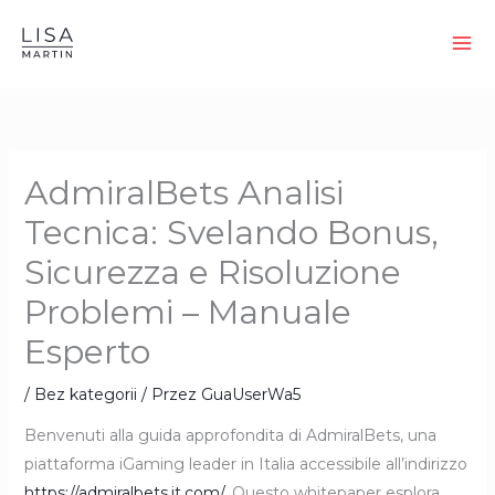
Przejdź
do
treści
AdmiralBets Analisi
Tecnica: Svelando Bonus,
Sicurezza e Risoluzione
Problemi – Manuale
Esperto
/
Bez kategorii
/ Przez
GuaUserWa5
Benvenuti alla guida approfondita di AdmiralBets, una
piattaforma iGaming leader in Italia accessibile all’indirizzo
https://admiralbets.it.com/
. Questo whitepaper esplora