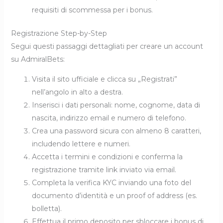
requisiti di scommessa per i bonus.
Registrazione Step-by-Step
Segui questi passaggi dettagliati per creare un account
su AdmiralBets:
Visita il sito ufficiale e clicca su „Registrati”
nell’angolo in alto a destra.
Inserisci i dati personali: nome, cognome, data di
nascita, indirizzo email e numero di telefono.
Crea una password sicura con almeno 8 caratteri,
includendo lettere e numeri.
Accetta i termini e condizioni e conferma la
registrazione tramite link inviato via email.
Completa la verifica KYC inviando una foto del
documento d’identità e un proof of address (es.
bolletta).
Effettua il primo deposito per sbloccare i bonus di