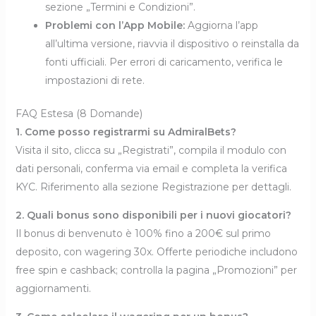
sezione „Termini e Condizioni”.
Problemi con l’App Mobile:
Aggiorna l’app
all’ultima versione, riavvia il dispositivo o reinstalla da
fonti ufficiali. Per errori di caricamento, verifica le
impostazioni di rete.
FAQ Estesa (8 Domande)
1. Come posso registrarmi su AdmiralBets?
Visita il sito, clicca su „Registrati”, compila il modulo con
dati personali, conferma via email e completa la verifica
KYC. Riferimento alla sezione Registrazione per dettagli.
2. Quali bonus sono disponibili per i nuovi giocatori?
Il bonus di benvenuto è 100% fino a 200€ sul primo
deposito, con wagering 30x. Offerte periodiche includono
free spin e cashback; controlla la pagina „Promozioni” per
aggiornamenti.