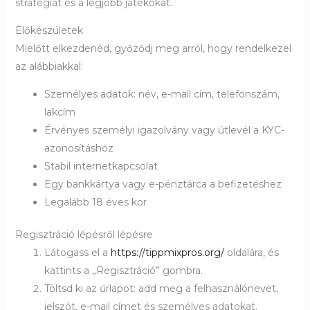
stratégiát és a legjobb játékokat.
Előkészületek
Mielőtt elkezdenéd, győződj meg arról, hogy rendelkezel
az alábbiakkal:
Személyes adatok: név, e-mail cím, telefonszám,
lakcím
Érvényes személyi igazolvány vagy útlevél a KYC-
azonosításhoz
Stabil internetkapcsolat
Egy bankkártya vagy e-pénztárca a befizetéshez
Legalább 18 éves kor
Regisztráció lépésről lépésre
Látogass el a
https://tippmixpros.org/
oldalára, és
kattints a „Regisztráció” gombra.
Töltsd ki az űrlapot: add meg a felhasználónevet,
jelszót, e-mail címet és személyes adatokat.