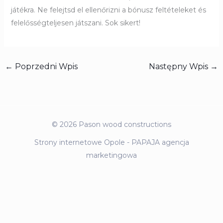
játékra. Ne felejtsd el ellenőrizni a bónusz feltételeket és
felelősségteljesen játszani. Sok sikert!
←
Poprzedni Wpis
Następny Wpis
→
© 2026 Pason wood constructions
Strony internetowe Opole - PAPAJA agencja
marketingowa