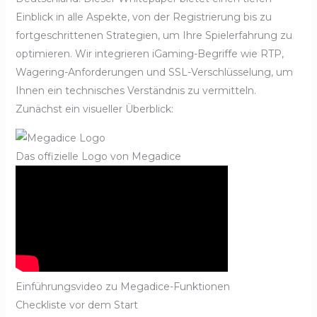
Einblick in alle Aspekte, von der Registrierung bis zu
fortgeschrittenen Strategien, um Ihre Spielerfahrung zu
optimieren. Wir integrieren iGaming-Begriffe wie RTP,
Wagering-Anforderungen und SSL-Verschlüsselung, um
Ihnen ein technisches Verständnis zu vermitteln.
Zunächst ein visueller Überblick:
Das offizielle Logo von Megadice
Einführungsvideo zu Megadice-Funktionen
Checkliste vor dem Start