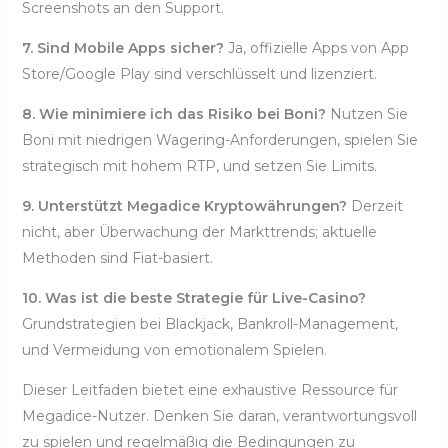
Screenshots an den Support.
7. Sind Mobile Apps sicher?
Ja, offizielle Apps von App
Store/Google Play sind verschlüsselt und lizenziert.
8. Wie minimiere ich das Risiko bei Boni?
Nutzen Sie
Boni mit niedrigen Wagering-Anforderungen, spielen Sie
strategisch mit hohem RTP, und setzen Sie Limits.
9. Unterstützt Megadice Kryptowährungen?
Derzeit
nicht, aber Überwachung der Markttrends; aktuelle
Methoden sind Fiat-basiert.
10. Was ist die beste Strategie für Live-Casino?
Grundstrategien bei Blackjack, Bankroll-Management,
und Vermeidung von emotionalem Spielen.
Dieser Leitfaden bietet eine exhaustive Ressource für
Megadice-Nutzer. Denken Sie daran, verantwortungsvoll
zu spielen und regelmäßig die Bedingungen zu