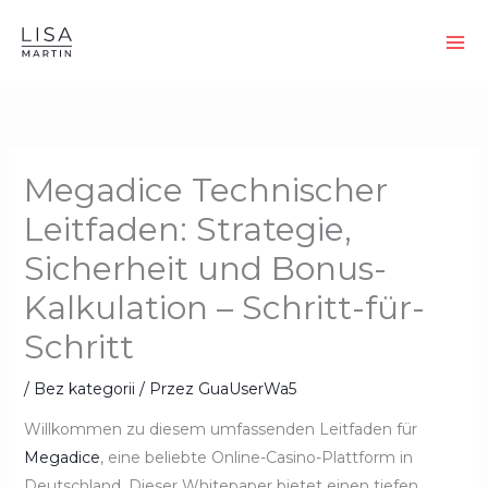
Przejdź
do
treści
Megadice Technischer
Leitfaden: Strategie,
Sicherheit und Bonus-
Kalkulation – Schritt-für-
Schritt
/
Bez kategorii
/ Przez
GuaUserWa5
Willkommen zu diesem umfassenden Leitfaden für
Megadice
, eine beliebte Online-Casino-Plattform in
Deutschland. Dieser Whitepaper bietet einen tiefen