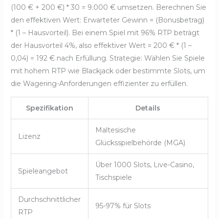
(100 € + 200 €) * 30 = 9.000 € umsetzen. Berechnen Sie
den effektiven Wert: Erwarteter Gewinn = (Bonusbetrag)
* (1 – Hausvorteil). Bei einem Spiel mit 96% RTP beträgt
der Hausvorteil 4%, also effektiver Wert = 200 € * (1 –
0,04) = 192 € nach Erfüllung. Strategie: Wählen Sie Spiele
mit hohem RTP wie Blackjack oder bestimmte Slots, um
die Wagering-Anforderungen effizienter zu erfüllen.
Spezifikation
Details
Maltesische
Lizenz
Glücksspielbehörde (MGA)
Über 1000 Slots, Live-Casino,
Spieleangebot
Tischspiele
Durchschnittlicher
95-97% für Slots
RTP