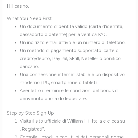
Hill casino.
What You Need First
Un documento d’identità valido (carta d’identità,
passaporto o patente) per la verifica KYC.
Un indirizzo email attivo e un numero di telefono.
Un metodo di pagamento supportato: carte di
credito/debito, PayPal, Skrill, Neteller o bonifico
bancario.
Una connessione internet stabile e un dispositivo
moderno (PC, smartphone o tablet).
Aver letto i termini e le condizioni del bonus di
benvenuto prima di depositare.
Step-by-Step Sign-Up
Visita il sito ufficiale di William Hill Italia e clicca su
„Registrati”.
Compila il modulo con i tuoi dati personali: nome,