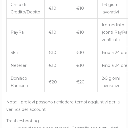
Carta di
1-3 giorni
€10
€10
Credito/Debito
lavorativi
Immediato
PayPal
€10
€10
(conti PayPa
verificati)
Skrill
€10
€10
Fino a 24 ore
Neteller
€10
€10
Fino a 24 ore
Bonifico
2-5 giorni
€20
€20
Bancario
lavorativi
Nota: I prelievi possono richiedere tempi aggiuntivi per la
verifica dell’account.
Troubleshooting