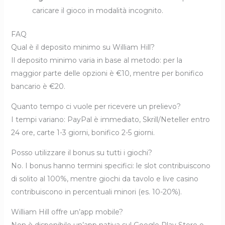
caricare il gioco in modalità incognito.
FAQ
Qual è il deposito minimo su William Hill?
Il deposito minimo varia in base al metodo: per la
maggior parte delle opzioni è €10, mentre per bonifico
bancario è €20.
Quanto tempo ci vuole per ricevere un prelievo?
I tempi variano: PayPal è immediato, Skrill/Neteller entro
24 ore, carte 1-3 giorni, bonifico 2-5 giorni.
Posso utilizzare il bonus su tutti i giochi?
No. I bonus hanno termini specifici: le slot contribuiscono
di solito al 100%, mentre giochi da tavolo e live casino
contribuiscono in percentuali minori (es. 10-20%).
William Hill offre un’app mobile?
Non è disponibile un’app nativa sul Google Play Store o