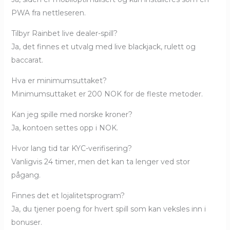
PWA fra nettleseren.
Tilbyr Rainbet live dealer-spill?
Ja, det finnes et utvalg med live blackjack, rulett og
baccarat.
Hva er minimumsuttaket?
Minimumsuttaket er 200 NOK for de fleste metoder.
Kan jeg spille med norske kroner?
Ja, kontoen settes opp i NOK.
Hvor lang tid tar KYC-verifisering?
Vanligvis 24 timer, men det kan ta lenger ved stor
pågang.
Finnes det et lojalitetsprogram?
Ja, du tjener poeng for hvert spill som kan veksles inn i
bonuser.