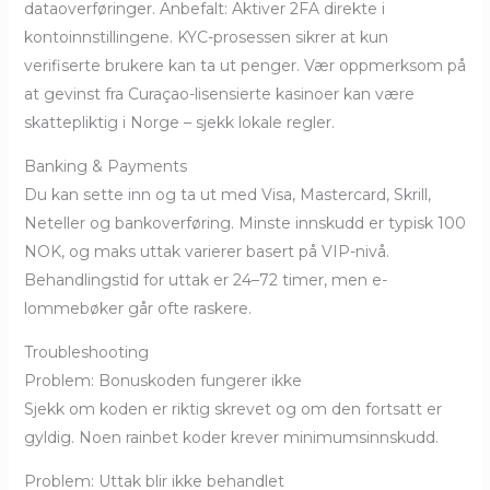
dataoverføringer. Anbefalt: Aktiver 2FA direkte i
kontoinnstillingene. KYC-prosessen sikrer at kun
verifiserte brukere kan ta ut penger. Vær oppmerksom på
at gevinst fra Curaçao-lisensierte kasinoer kan være
skattepliktig i Norge – sjekk lokale regler.
Banking & Payments
Du kan sette inn og ta ut med Visa, Mastercard, Skrill,
Neteller og bankoverføring. Minste innskudd er typisk 100
NOK, og maks uttak varierer basert på VIP-nivå.
Behandlingstid for uttak er 24–72 timer, men e-
lommebøker går ofte raskere.
Troubleshooting
Problem: Bonuskoden fungerer ikke
Sjekk om koden er riktig skrevet og om den fortsatt er
gyldig. Noen rainbet koder krever minimumsinnskudd.
Problem: Uttak blir ikke behandlet