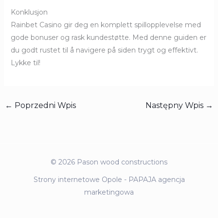
Konklusjon
Rainbet Casino gir deg en komplett spillopplevelse med
gode bonuser og rask kundestøtte. Med denne guiden er
du godt rustet til å navigere på siden trygt og effektivt.
Lykke til!
←
Poprzedni Wpis
Następny Wpis
→
© 2026 Pason wood constructions
Strony internetowe Opole - PAPAJA agencja
marketingowa