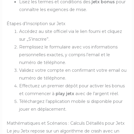
Lisez les termes et conditions des
jetx bonus
pour
connaître les exigences de mise.
Étapes d’Inscription sur Jetx
Accédez au site officiel via le lien fourni et cliquez
sur „S’inscrire”.
Remplissez le formulaire avec vos informations
personnelles exactes, y compris l’email et le
numéro de téléphone.
Validez votre compte en confirmant votre email ou
numéro de téléphone.
Effectuez un premier dépôt pour activer les bonus
et commencer à
play jetx
avec de l’argent réel.
Téléchargez l’application mobile si disponible pour
jouer en déplacement.
Mathématiques et Scénarios : Calculs Détaillés pour Jetx
Le jeu Jetx repose sur un algorithme de crash avec un