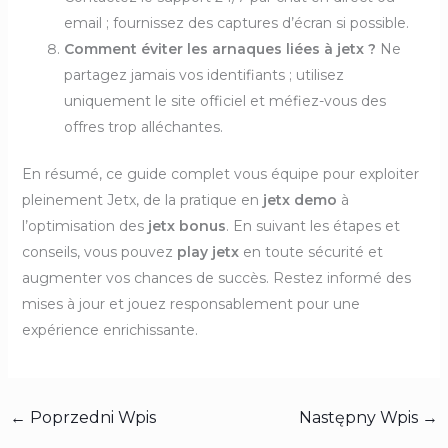
email ; fournissez des captures d’écran si possible.
Comment éviter les arnaques liées à jetx ?
Ne
partagez jamais vos identifiants ; utilisez
uniquement le site officiel et méfiez-vous des
offres trop alléchantes.
En résumé, ce guide complet vous équipe pour exploiter
pleinement Jetx, de la pratique en
jetx demo
à
l’optimisation des
jetx bonus
. En suivant les étapes et
conseils, vous pouvez
play jetx
en toute sécurité et
augmenter vos chances de succès. Restez informé des
mises à jour et jouez responsablement pour une
expérience enrichissante.
←
Poprzedni Wpis
Następny Wpis
→