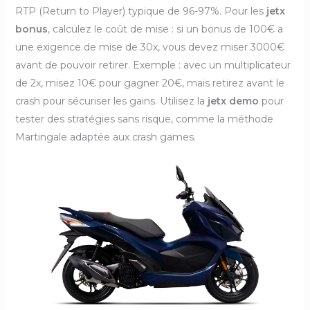
RTP (Return to Player) typique de 96-97%. Pour les
jetx
bonus
, calculez le coût de mise : si un bonus de 100€ a
une exigence de mise de 30x, vous devez miser 3000€
avant de pouvoir retirer. Exemple : avec un multiplicateur
de 2x, misez 10€ pour gagner 20€, mais retirez avant le
crash pour sécuriser les gains. Utilisez la
jetx demo
pour
tester des stratégies sans risque, comme la méthode
Martingale adaptée aux crash games.