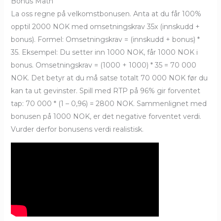
Bonus Math
La oss regne på velkomstbonusen. Anta at du får 100%
opptil 2000 NOK med omsetningskrav 35x (innskudd +
bonus). Formel: Omsetningskrav = (innskudd + bonus) *
35. Eksempel: Du setter inn 1000 NOK, får 1000 NOK i
bonus. Omsetningskrav = (1000 + 1000) * 35 = 70 000
NOK. Det betyr at du må satse totalt 70 000 NOK før du
kan ta ut gevinster. Spill med RTP på 96% gir forventet
tap: 70 000 * (1 – 0,96) = 2800 NOK. Sammenlignet med
bonusen på 1000 NOK, er det negative forventet verdi.
Vurder derfor bonusens verdi realistisk.