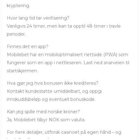
kryptering.
Hvor lang tid tar verifisering?
Vanligvis 24 timer, men kan ta opptil 48 timer i travle
perioder.
Finnes det en app?
Mobilebet har en mobiloptimalisert nettside (PWA) som
fungerer som en app i nettleseren. Last ned snarveien til
startskjermen.
Hva gjør jeg hvis bonusen ikke krediteres?
Kontakt kundestøtte umiddelbart, og oppgi
innskuddsbeløp og eventuell bonuskode.
Kan jeg spille med norske kroner?
Ja, Mobilebet tilbyr NOK som valuta.
For flere detaljer, utforsk casinoet på egen hånd – og