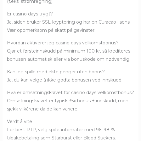
(f.eks. strømregning).
Er casino days trygt?
Ja, siden bruker SSL-kryptering og har en Curacao-lisens.
Vær oppmerksom på skatt på gevinster.
Hvordan aktiverer jeg casino days velkomstbonus?
Gjør et førsteinnskudd på minimum 100 kr, så krediteres
bonusen automatisk eller via bonuskode om nødvendig.
Kan jeg spille med ekte penger uten bonus?
Ja, du kan velge å ikke godta bonusen ved innskudd.
Hva er omsetningskravet for casino days velkomstbonus?
Omsetningskravet er typisk 35x bonus + innskudd, men
sjekk vilkårene da de kan variere.
Verdt å vite
For best RTP, velg spilleautomater med 96–98 %
tilbakebetaling som Starburst eller Blood Suckers.