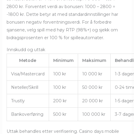
2800 kr. Forventet verdi av bonusen: 1000 – 2800 =
-1800 kr. Dette betyr at med standardinnstillinger har
bonusen negativ forventningsverdi. For å forbedre
sjansene, velg spill med høy RTP (98%+) og sjekk om
bidragsprosenten er 100 % for spilleautomater.
Innskudd og uttak
Metode
Minimum
Maksimum
Behandl
Visa/Mastercard
100 kr
10 000 kr
1-3 dager
Neteller/Skrill
100 kr
50 000 kr
0-24 tim
Trustly
200 kr
20 000 kr
1-5 dager
Bankoverføring
500 kr
100 000 kr
3-7 dage
Uttak behandles etter verifisering. Casino days mobile