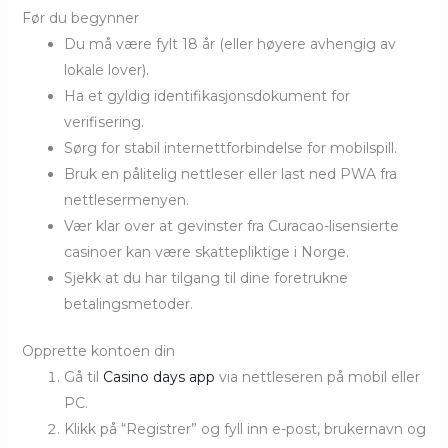
Før du begynner
Du må være fylt 18 år (eller høyere avhengig av
lokale lover).
Ha et gyldig identifikasjonsdokument for
verifisering.
Sørg for stabil internettforbindelse for mobilspill.
Bruk en pålitelig nettleser eller last ned PWA fra
nettlesermenyen.
Vær klar over at gevinster fra Curacao-lisensierte
casinoer kan være skattepliktige i Norge.
Sjekk at du har tilgang til dine foretrukne
betalingsmetoder.
Opprette kontoen din
Gå til
Casino days app
via nettleseren på mobil eller
PC.
Klikk på “Registrer” og fyll inn e-post, brukernavn og