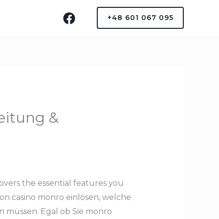
+48 601 067 095
eitung &
covers the essential features you
von casino monro einlösen, welche
n müssen. Egal ob Sie monro