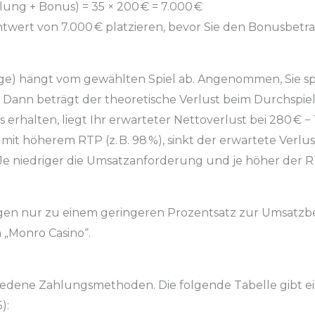
ung + Bonus) = 35 × 200 € = 7.000 €
wert von 7.000 € platzieren, bevor Sie den Bonusbetrag
ge) hängt vom gewählten Spiel ab. Angenommen, Sie sp
Dann beträgt der theoretische Verlust beim Durchspielen
 erhalten, liegt Ihr erwarteter Nettoverlust bei 280 € − 
mit höherem RTP (z. B. 98 %), sinkt der erwartete Verlust
 Je niedriger die Umsatzanforderung und je höher der R
 tragen nur zu einem geringeren Prozentsatz zur Umsatz
„Monro Casino“.
iedene Zahlungsmethoden. Die folgende Tabelle gibt ei
):