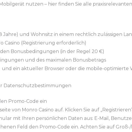
obilgerät nutzen – hier finden Sie alle praxisrelevante
18 Jahre) und Wohnsitz in einem rechtlich zulässigen La
o Casino (Registrierung erforderlich)
den Bonusbedingungen (in der Regel 20 €)
dingungen und des maximalen Bonusbetrags
 und ein aktueller Browser oder die mobile-optimierte
er Datenschutzbestimmungen
 den Promo-Code ein
seite von Monro Casino auf. Klicken Sie auf „Registrieren“
mular mit Ihren persönlichen Daten aus: E-Mail, Benut
henen Feld den Promo-Code ein. Achten Sie auf Groß-/K