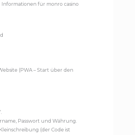
n Informationen für monro casino
nd
 Website (PWA – Start über den
.
zername, Passwort und Währung.
leinschreibung (der Code ist