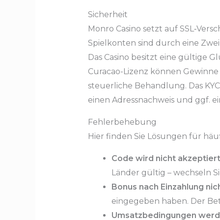
Sicherheit
Monro Casino setzt auf SSL‑Versc
Spielkonten sind durch eine Zwei-
Das Casino besitzt eine gültige Gl
Curacao-Lizenz können Gewinne d
steuerliche Behandlung. Das KYC-
einen Adressnachweis und ggf. 
Fehlerbehebung
Hier finden Sie Lösungen für hä
Code wird nicht akzeptiert
Länder gültig – wechseln S
Bonus nach Einzahlung nic
eingegeben haben. Der Bet
Umsatzbedingungen werde