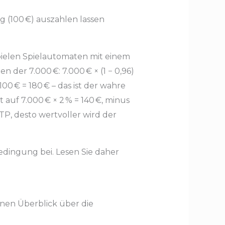
 (100 €) auszahlen lassen
ielen Spielautomaten mit einem
 der 7.000 €: 7.000 € × (1 − 0,96)
100 € = 180 € – das ist der wahre
 auf 7.000 € × 2 % = 140 €, minus
TP, desto wertvoller wird der
bedingung bei. Lesen Sie daher
nen Überblick über die