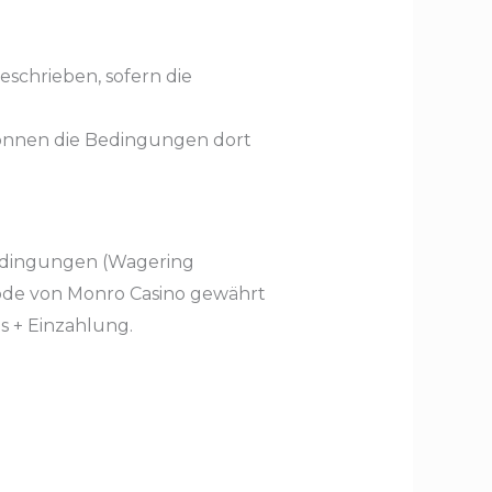
eschrieben, sofern die
 können die Bedingungen dort
bedingungen (Wagering
ode von Monro Casino gewährt
s + Einzahlung.