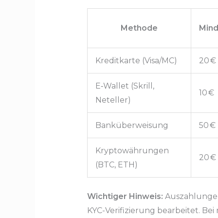
Methode
Mind
Kreditkarte (Visa/MC)
20 €
E‑Wallet (Skrill,
10 €
Neteller)
Banküberweisung
50 €
Kryptowährungen
20 €
(BTC, ETH)
Wichtiger Hinweis:
Auszahlungen 
KYC-Verifizierung bearbeitet. Be