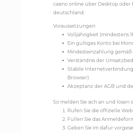
casino online über Desktop oder M
deutschland.
Voraussetzungen
Volljährigkeit (mindestens 
Ein gültiges Konto bei Monr
Mindesteinzahlung gemäß 
Verständnis der Umsatzbe
Stabile Internetverbindung
Browser)
Akzeptanz der AGB und d
So melden Sie sich an und lösen
Rufen Sie die offizielle Web
Füllen Sie das Anmeldefor
Geben Sie im dafür vorgese