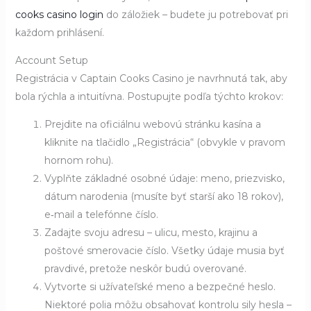
cooks casino login
do záložiek – budete ju potrebovať pri
každom prihlásení.
Account Setup
Registrácia v Captain Cooks Casino je navrhnutá tak, aby
bola rýchla a intuitívna. Postupujte podľa týchto krokov:
Prejdite na oficiálnu webovú stránku kasína a
kliknite na tlačidlo „Registrácia“ (obvykle v pravom
hornom rohu).
Vyplňte základné osobné údaje: meno, priezvisko,
dátum narodenia (musíte byť starší ako 18 rokov),
e‑mail a telefónne číslo.
Zadajte svoju adresu – ulicu, mesto, krajinu a
poštové smerovacie číslo. Všetky údaje musia byť
pravdivé, pretože neskôr budú overované.
Vytvorte si užívateľské meno a bezpečné heslo.
Niektoré polia môžu obsahovať kontrolu sily hesla –