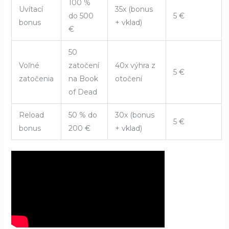
100 %
Uvítací
35x (bonus
do 500
5 €
bonus
+ vklad)
€
50
Voľné
zatočení
40x výhra z
5 €
zatočenia
na Book
otočení
of Dead
Reload
50 % do
30x (bonus
5 €
bonus
200 €
+ vklad)