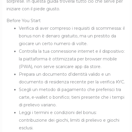
sorprese. In questa guida troverai tutto ciò che serve per
iniziare con il piede giusto.
Before You Start
Verifica di aver compreso i requisiti di scommessa: il
bonus non è denaro gratuito, ma un prestito da
giocare un certo numero di volte.
Controlla la tua connessione internet e il dispositivo:
la piattaforma è ottimizzata per browser mobile
(PWA), non serve scaricare app da store.
Prepara un documento d’identità valido e un
documento di residenza recente per la verifica KYC.
Scegli un metodo di pagamento che preferisci tra
carte, e-wallet o bonifico; tieni presente che i tempi
di prelievo variano.
Leggi i termini e condizioni del bonus:
contribuzione dei giochi, limiti di prelievo e giochi
esclusi.