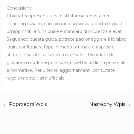
Conclusione
Librabet rappresenta una piattaforma robusta per
l’iGaming italiano, combinando un’ampia offerta di giochi,
un’app mobile funzionale e standard di sicurezza elevati.
Seguendo questa guida, potrete padroneggiare il librabet
login, configurare l’app in modo ottimale e applicare
strategie basate su calcoli matematici. Ricordate di
giocare in modo responsabile, rispettando limiti personali
e normative. Per ulteriori aggiornamenti, consultate
regolarmente il sito ufficiale.
←
Poprzedni Wpis
Następny Wpis
→