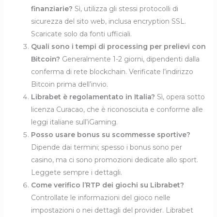
finanziarie?
Sì, utilizza gli stessi protocolli di
sicurezza del sito web, inclusa encryption SSL.
Scaricate solo da fonti ufficiali.
Quali sono i tempi di processing per prelievi con
Bitcoin?
Generalmente 1-2 giorni, dipendenti dalla
conferma di rete blockchain. Verificate l’indirizzo
Bitcoin prima dell’invio.
Librabet è regolamentato in Italia?
Sì, opera sotto
licenza Curacao, che è riconosciuta e conforme alle
leggi italiane sull’iGaming.
Posso usare bonus su scommesse sportive?
Dipende dai termini; spesso i bonus sono per
casino, ma ci sono promozioni dedicate allo sport.
Leggete sempre i dettagli.
Come verifico l’RTP dei giochi su Librabet?
Controllate le informazioni del gioco nelle
impostazioni o nei dettagli del provider. Librabet