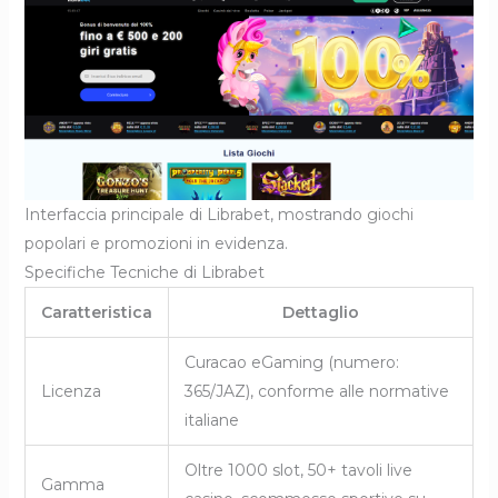
Interfaccia principale di Librabet, mostrando giochi
popolari e promozioni in evidenza.
Specifiche Tecniche di Librabet
Caratteristica
Dettaglio
Curacao eGaming (numero:
Licenza
365/JAZ), conforme alle normative
italiane
Oltre 1000 slot, 50+ tavoli live
Gamma