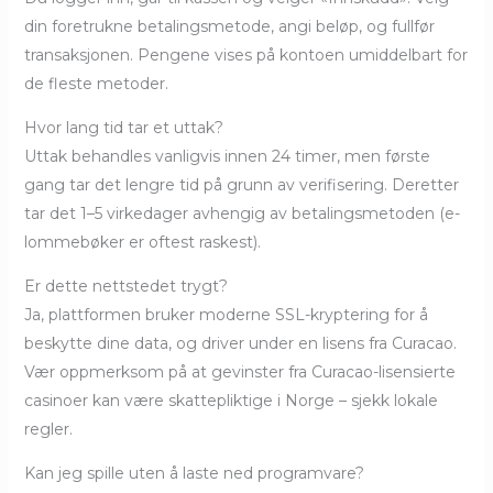
din foretrukne betalingsmetode, angi beløp, og fullfør
transaksjonen. Pengene vises på kontoen umiddelbart for
de fleste metoder.
Hvor lang tid tar et uttak?
Uttak behandles vanligvis innen 24 timer, men første
gang tar det lengre tid på grunn av verifisering. Deretter
tar det 1–5 virkedager avhengig av betalingsmetoden (e-
lommebøker er oftest raskest).
Er dette nettstedet trygt?
Ja, plattformen bruker moderne SSL-kryptering for å
beskytte dine data, og driver under en lisens fra Curacao.
Vær oppmerksom på at gevinster fra Curacao-lisensierte
casinoer kan være skattepliktige i Norge – sjekk lokale
regler.
Kan jeg spille uten å laste ned programvare?