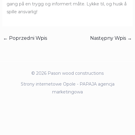
gang på en trygg og informert måte. Lykke til, og husk å
spille ansvarlig!
←
Poprzedni Wpis
Następny Wpis
→
© 2026 Pason wood constructions
Strony internetowe Opole - PAPAJA agencja
marketingowa