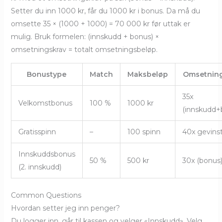
Setter du inn 1000 kr, får du 1000 kr i bonus. Da må du
omsette 35 × (1000 + 1000) = 70 000 kr før uttak er
mulig. Bruk formelen: (innskudd + bonus) ×
omsetningskrav = totalt omsetningsbeløp.
Bonustype
Match
Maksbeløp
Omsetning
35x
Velkomstbonus
100 %
1000 kr
(innskudd+
Gratisspinn
–
100 spinn
40x gevins
Innskuddsbonus
50 %
500 kr
30x (bonus
(2. innskudd)
Common Questions
Hvordan setter jeg inn penger?
Du logger inn, går til kassen og velger «Innskudd». Velg