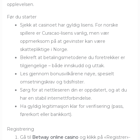
opplevelsen.
Før du starter
Sjekk at casinoet har gyldig lisens. For norske
spillere er Curacao-lisens vanlig, men vær
oppmerksom på at gevinster kan være
skattepliktige i Norge.
Bekreft at betalingsmetodene du foretrekker er
tilgjengelige – både innskudd og uttak.
Les gjennom bonusvilkårene nøye, spesielt
omsetningskrav og tidsfrister.
Sørg for at nettleseren din er oppdatert, og at du
har en stabil internettforbindelse.
Ha gyldig legitimasjon klar for verifisering (pass,
førerkort eller bankkort).
Registrering
Gå til
Betway online casino
og klikk på «Registrer»-