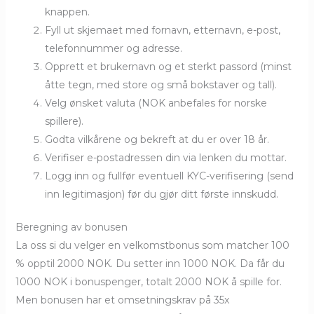
knappen.
Fyll ut skjemaet med fornavn, etternavn, e-post,
telefonnummer og adresse.
Opprett et brukernavn og et sterkt passord (minst
åtte tegn, med store og små bokstaver og tall).
Velg ønsket valuta (NOK anbefales for norske
spillere).
Godta vilkårene og bekreft at du er over 18 år.
Verifiser e-postadressen din via lenken du mottar.
Logg inn og fullfør eventuell KYC-verifisering (send
inn legitimasjon) før du gjør ditt første innskudd.
Beregning av bonusen
La oss si du velger en velkomstbonus som matcher 100
% opptil 2000 NOK. Du setter inn 1000 NOK. Da får du
1000 NOK i bonuspenger, totalt 2000 NOK å spille for.
Men bonusen har et omsetningskrav på 35x