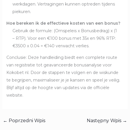
werkdagen. Vertragingen kunnen optreden tijdens
piekuren.
Hoe bereken ik de effectieve kosten van een bonus?
Gebruik de formule: (Omspeleis x Bonusbedrag) x (1
– RTP). Voor een €100 bonus met 35x en 96% RTP:
€3500 x 0.04 = €140 verwacht verlies.
Conclusie: Deze handleiding biedt een complete route
van registratie tot geavanceerde bonusanalyse voor
Kokobet nl. Door de stappen te volgen en de wiskunde
te begrijpen, maximaliseer je je kansen en speel je veilig.
Blijf altijd op de hoogte van updates via de officiële
website.
←
Poprzedni Wpis
Następny Wpis
→