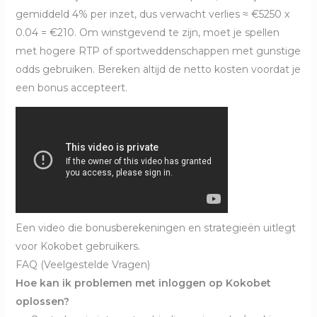
gemiddeld 4% per inzet, dus verwacht verlies ≈ €5250 x
0.04 = €210. Om winstgevend te zijn, moet je spellen
met hogere RTP of sportweddenschappen met gunstige
odds gebruiken. Bereken altijd de netto kosten voordat je
een bonus accepteert.
Een video die bonusberekeningen en strategieën uitlegt
voor Kokobet gebruikers.
FAQ (Veelgestelde Vragen)
Hoe kan ik problemen met inloggen op Kokobet
oplossen?