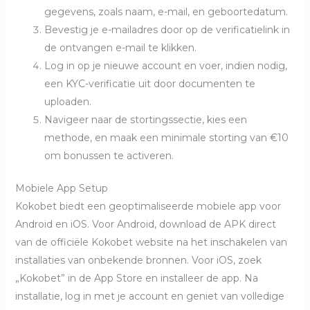
gegevens, zoals naam, e-mail, en geboortedatum.
Bevestig je e-mailadres door op de verificatielink in
de ontvangen e-mail te klikken.
Log in op je nieuwe account en voer, indien nodig,
een KYC-verificatie uit door documenten te
uploaden.
Navigeer naar de stortingssectie, kies een
methode, en maak een minimale storting van €10
om bonussen te activeren.
Mobiele App Setup
Kokobet biedt een geoptimaliseerde mobiele app voor
Android en iOS. Voor Android, download de APK direct
van de officiële Kokobet website na het inschakelen van
installaties van onbekende bronnen. Voor iOS, zoek
„Kokobet” in de App Store en installeer de app. Na
installatie, log in met je account en geniet van volledige